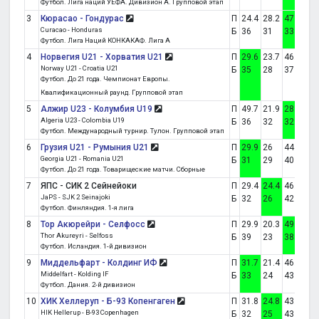
Футбол. Лига наций УЕФА. Дивизион А. Групповой этап
3
Кюрасао - Гондурас
П
24.4
28.2
47.4
0:1
Curacao - Honduras
Б
36
31
33
Футбол. Лига Наций КОНКАКАФ. Лига А
4
Норвегия U21 - Хорватия U21
П
29.6
23.7
46.7
3:2
Norway U21 - Croatia U21
Б
35
28
37
Футбол. До 21 года. Чемпионат Европы.
Квалификационный раунд. Групповой этап
5
Алжир U23 - Колумбия U19
П
49.7
21.9
28.4
1:2
Algeria U23 - Colombia U19
Б
36
32
32
Футбол. Международный турнир. Тулон. Групповой этап
6
Грузия U21 - Румыния U21
П
29.9
26
44.1
2:0
Georgia U21 - Romania U21
Б
31
29
40
Футбол. До 21 года. Товарищеские матчи. Сборные
7
ЯПС - СИК 2 Сейнейоки
П
29.4
24.4
46.2
1:1
JaPS - SJK 2 Seinajoki
Б
32
26
42
Футбол. Финляндия. 1-я лига
8
Тор Акюрейри - Селфосс
П
29.9
20.3
49.8
0:2
Thor Akureyri - Selfoss
Б
39
23
38
Футбол. Исландия. 1-й дивизион
9
Миддельфарт - Колдинг ИФ
П
31.7
21.4
46.9
3:2
Middelfart - Kolding IF
Б
33
24
43
Футбол. Дания. 2-й дивизион
10
ХИК Хеллеруп - Б-93 Копенгаген
П
31.8
24.8
43.5
2:2
HIK Hellerup - B-93 Copenhagen
Б
32
25
43