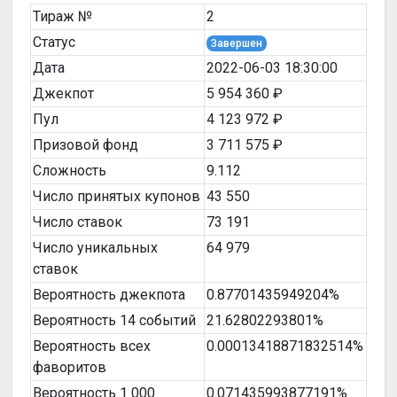
Тираж №
2
Статус
Завершен
Дата
2022-06-03 18:30:00
Джекпот
5 954 360 ₽
Пул
4 123 972 ₽
Призовой фонд
3 711 575 ₽
Сложность
9.112
Число принятых купонов
43 550
Число ставок
73 191
Число уникальных
64 979
ставок
Вероятность джекпота
0.87701435949204%
Вероятность 14 событий
21.62802293801%
Вероятность всех
0.00013418871832514%
фаворитов
Вероятность 1 000
0.071435993877191%