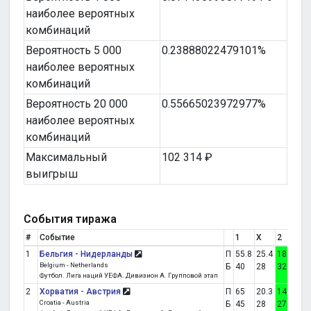
наиболее вероятных
комбинаций
Вероятность 5 000
0.23888022479101%
наиболее вероятных
комбинаций
Вероятность 20 000
0.55665023972977%
наиболее вероятных
комбинаций
Максимальный
102 314 ₽
выигрыш
События тиража
#
Событие
1
X
2
Сч
1
Бельгия - Нидерланды
П
55.8
25.4
18.8
1:4
Belgium - Netherlands
Б
40
28
32
Футбол. Лига наций УЕФА. Дивизион А. Групповой этап
2
Хорватия - Австрия
П
65
20.3
14.7
0:3
Croatia - Austria
Б
45
28
27