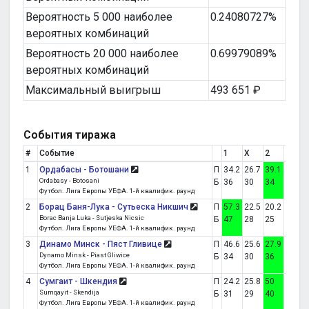
Вероятность 5 000 наиболее
0.24080727%
вероятных комбинаций
Вероятность 20 000 наиболее
0.69979089%
вероятных комбинаций
Максимальный выигрыш
493 651 ₽
События тиража
#
Событие
1
X
2
Счет
1
Ордабасы - Ботошани
П
34.2
26.7
39.1
1:2
Ordabasy - Botosani
Б
36
30
34
Футбол. Лига Европы УЕФА. 1-й квалифик. раунд
2
Борац Баня-Лука - Сутьеска Никшич
П
57.3
22.5
20.2
1:0
Borac Banja Luka - Sutjeska Nicsic
Б
47
28
25
Футбол. Лига Европы УЕФА. 1-й квалифик. раунд
3
Динамо Минск - Пяст Гливице
П
46.6
25.6
27.9
0:2
Dynamo Minsk - Piast Gliwice
Б
34
30
36
Футбол. Лига Европы УЕФА. 1-й квалифик. раунд
4
Сумгаит - Шкендия
П
24.2
25.8
50
0:2
Sumqayit - Skendija
Б
31
29
40
Футбол. Лига Европы УЕФА. 1-й квалифик. раунд