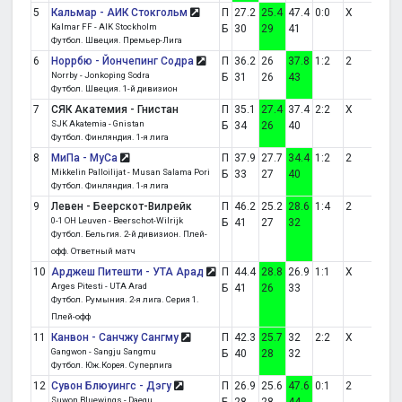
5
Кальмар - АИК Стокгольм
П
27.2
25.4
47.4
0:0
X
Kalmar FF - AIK Stockholm
Б
30
29
41
Футбол. Швеция. Премьер-Лига
6
Норрбю - Йончепинг Содра
П
36.2
26
37.8
1:2
2
Norrby - Jonkoping Sodra
Б
31
26
43
Футбол. Швеция. 1-й дивизион
7
СЯК Акатемия - Гнистан
П
35.1
27.4
37.4
2:2
X
SJK Akatemia - Gnistan
Б
34
26
40
Футбол. Финляндия. 1-я лига
8
МиПа - МуСа
П
37.9
27.7
34.4
1:2
2
Mikkelin Palloilijat - Musan Salama Pori
Б
33
27
40
Футбол. Финляндия. 1-я лига
9
Левен - Беерскот-Вилрейк
П
46.2
25.2
28.6
1:4
2
0-1 OH Leuven - Beerschot-Wilrijk
Б
41
27
32
Футбол. Бельгия. 2-й дивизион. Плей-
офф. Ответный матч
10
Арджеш Питешти - УТА Арад
П
44.4
28.8
26.9
1:1
X
Arges Pitesti - UTA Arad
Б
41
26
33
Футбол. Румыния. 2-я лига. Серия 1.
Плей-офф
11
Канвон - Санчжу Сангму
П
42.3
25.7
32
2:2
X
Gangwon - Sangju Sangmu
Б
40
28
32
Футбол. Юж.Корея. Суперлига
12
Сувон Блюуингс - Дэгу
П
26.9
25.6
47.6
0:1
2
Suwon Bluewings - Daegu