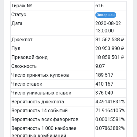
Тираж №
616
Статус
Завершен
Дата
2020-08-02
13:00:00
Джекпот
81 562 538 ₽
Пул
20 953 890 ₽
Призовой фонд
18 858 501 ₽
Сложность
9.07
Число принятых купонов
189 517
Число ставок
410 167
Число уникальных ставок
376 049
Вероятность джекпота
4.49141831%
Вероятность 14 событий
71.9164105%
Вероятность всех фаворитов
0.00015581%
Вероятность 1 000 наиболее
0.07863882%
вероятных комбинаций