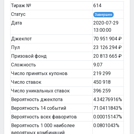
Тираж №
614
Статус
Завершен
Дата
2020-07-29
13:00:00
Джекпот
70 951 904 ₽
Пул
23 126 294 ₽
Призовой фонд
20 813 665 ₽
Сложность
9.07
Число принятых купонов
219 299
Число ставок
450 918
Число уникальных ставок
396 259
Вероятность джекпота
4.34276916%
Вероятность 14 событий
71.0411843%
Вероятность всех фаворитов
0.00015147%
Вероятность 1 000 наиболее
0.0801043%
вероятных комбинаций