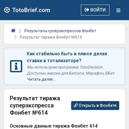
TotoBrief.com
ВОЙТИ
Результаты суперэкспрессов Фонбет
Результат тиража Фонбет №614
Как стабильно быть в плюсе делая
ставки в тотализаторе?
Мы используем программу TotoDecision.
Доступны версии для Бетсити, Марафон, ББет.
Читать далее...
Результат тиража
суперэкспресса
Открыть в Фонбете
Фонбет №614
Основные данные тиража Фонбет 614