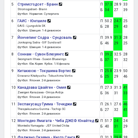
5
Стремсгодсет - Бранн
П
37.3
28.9
33.8
3:1
Stromsgodset - Brann
Б
34
27
39
Футбол. Норвегия. Суперлига
6
ГАИС - Юнгшиле
П
50.2
24.7
25.2
1:1
GAIS - Ljungskile SK
Б
28
29
43
Футбол. Швеция. 1-й дивизион
7
Йончепинг Содра - Сундсваль
П
39.9
31.3
28.8
3:3
Jonkoping Sodra - GIF Sundsvall
Б
46
29
25
Футбол. Швеция. 1-й дивизион
8
Соннам - Сувон Блюуингс
П
39.2
32.5
28.4
1:0
Seongnam Ilhwa - Suwon Bluewings
Б
37
31
32
Футбол. Юж.Корея. Кубок. 1/4 финала
9
Китакюсю - Токушима Вортис
П
25.8
23.9
50.3
2:0
Giravanz Kitakyushu - Tokushima Vortis
Б
25
29
46
Футбол. Япония. 2-й дивизион
10
Канадзава Цвайген - Омия
П
27.3
31.3
41.4
0:1
Zweigen Kanazawa - Omiya Ardija
Б
36
31
33
Футбол. Япония. 2-й дивизион
11
Зеспакусацу Гумма - Точиджи
П
26.1
27.6
46.3
0:1
Thespakusatsu Gunma - Tochigi SC
Б
27
32
41
Футбол. Япония. 2-й дивизион
12
Монтедио Ямагата - Чиба ДЖЕФ Юнайтед
П
51.7
24
24.3
0:0
Montedio Yamagata - JEF United Chiba
Б
40
31
29
Футбол. Япония. 2-й дивизион
13
Фаджано Окаяма - Киото Санга
П
31.3
29.8
38.9
1:1