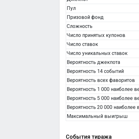
Пул
Призовой фонд
Сложность
Число принятых купонов
Число ставок
Число уникальных ставок
Вероятность джекпота
Вероятность 14 событий
Вероятность всех фаворитов
Вероятность 1 000 наиболее 
Вероятность 5 000 наиболее 
Вероятность 20 000 наиболее
Максимальный выигрыш
События тиража