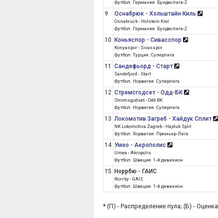
Футбол. Германия. Бундеслига-2
9
Оснабрюк - Хольштайн Киль
Osnabruck - Holstein Kiel
Футбол. Германия. Бундеслига-2
10
Коньяспор - Сивасспор
Konyaspor - Sivasspor
Футбол. Турция. Суперлига
11
Сандефьорд - Старт
Sandefjord - Start
Футбол. Норвегия. Суперлига
12
Стремсгодсет - Одд-БК
Stromsgodset - Odd BK
Футбол. Норвегия. Суперлига
13
Локомотив Загреб - Хайдук Сплит
NK Lokomotiva Zagreb - Hajduk Split
Футбол. Хорватия. Премьер-Лига
14
Умео - Акрополис
Umea - Akropolis
Футбол. Швеция. 1-й дивизион
15
Норрбю - ГАИС
Norrby - GAIS
Футбол. Швеция. 1-й дивизион
* (П) - Распределение пула; (Б) - Оцен