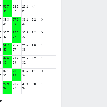
П
52.7
22.2
25.2
4:1
1
Б
44
27
29
П
33.3
27.5
39.2
2:2
X
Б
38
29
33
П
38.7
25.8
35.5
2:2
X
Б
40
27
33
П
51.7
21.7
26.6
1:0
1
Б
40
27
33
П
49.6
23.9
26.5
3:2
1
Б
39
29
32
П
32.1
28.5
39.5
1:1
X
Б
38
28
34
П
27.9
23.2
48.9
3:0
1
Б
39
27
34
СК