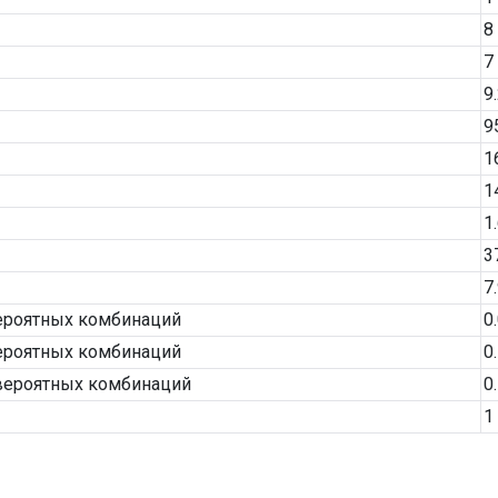
8
7
9
9
1
1
1
3
7
вероятных комбинаций
0
вероятных комбинаций
0
 вероятных комбинаций
0
1