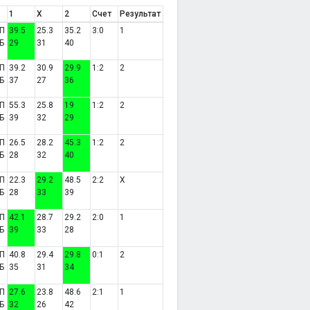
1
X
2
Счет
Результат
П
39.5
25.3
35.2
3:0
1
Б
29
31
40
П
39.2
30.9
29.9
1:2
2
Б
37
27
36
П
55.3
25.8
19
1:2
2
Б
39
32
29
П
26.5
28.2
45.3
1:2
2
Б
28
32
40
П
22.3
29.2
48.5
2:2
X
Б
28
33
39
П
42.1
28.7
29.2
2:0
1
Б
39
33
28
П
40.8
29.4
29.8
0:1
2
Б
35
31
34
П
27.6
23.8
48.6
2:1
1
Б
32
26
42