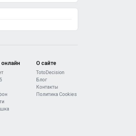
 онлайн
О сайте
ет
TotoDecision
5
Блог
Контакты
фон
Политика Cookies
ти
ашка