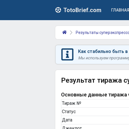
TotoBrief.com
ГЛАВНА
Результаты суперэкспресс
Как стабильно быть в
Мы используем программу 
Результат тиража с
Основные данные тиража 
Тираж №
Статус
Дата
Джекпот