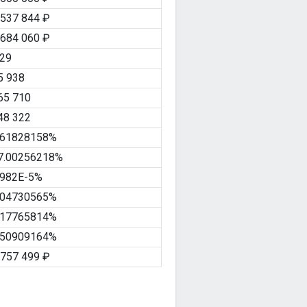
 537 844 ₽
 684 060 ₽
.29
5 938
65 710
48 322
.61828158%
7.00256218%
.982E-5%
.04730565%
.17765814%
.50909164%
 757 499 ₽