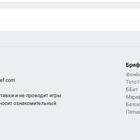
Бриф
Фонб
ef.com
Tото1
ББет
ставки и не проводит игры
Мара
 носит ознакомительный
Бетси
Пятн