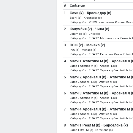
#
Событие
1
Сочи (к) - Краснодар (к)
Sochi (c) - Krasnodar (c)
Киберфутбол. PES20. Чемпионат России. Сезон 
2
Колумбия (к) - Чили (к)
Columbia (c) - Chile (c)
Киберфутбол. FIFA 17. Мировая лига. Сезон 6. tw
3
ПСЖ (к) - Монако (к)
PSG (c) - Monaco (c)
Киберфутбол. FIFA 17. Евролига. Сезон 7. twitch
4
Матч 1 Атлетико М (к) - Арсенал Л (
Game 1 Atletico M (c) - Arsenal L (c)
Киберфутбол. FIFA 17. Серия клубов. twitch.tv/f
5
Матч 2 Арсенал Л (к) - Атлетико М (
Game 2 Arsenal L (c) - Atletico M (c)
Киберфутбол. FIFA 17. Серия клубов. twitch.tv/f
6
Матч 3 Атлетико М (к) - Арсенал Л (
Game 3 Atletico M (c) - Arsenal L (c)
Киберфутбол. FIFA 17. Серия клубов. twitch.tv/f
7
Матч 4 Арсенал Л (к) - Атлетико М (
Game 4 Arsenal L (c) - Atletico M (c)
Киберфутбол. FIFA 17. Серия клубов. twitch.tv/f
8
Матч 1 Реал М (к) - Барселона (к)
Game 1 Real M (c) - Barcelona (c)