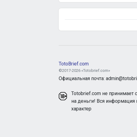
TotoBrief.com
©2017-2026 «Totobrief.com»
Официальная почта: admin@totobri
Totobrief.com не принимает 
на деньги! Вся информация
характер