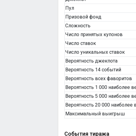
Пул
Призовой фонд
Сложность
Число принятых купонов
Число ставок
Число уникальных ставок
Вероятность джекпота
Вероятность 14 событий
Вероятность всех фаворитов
Вероятность 1 000 наиболее 
Вероятность 5 000 наиболее 
Вероятность 20 000 наиболее
Максимальный выигрыш
События тиража