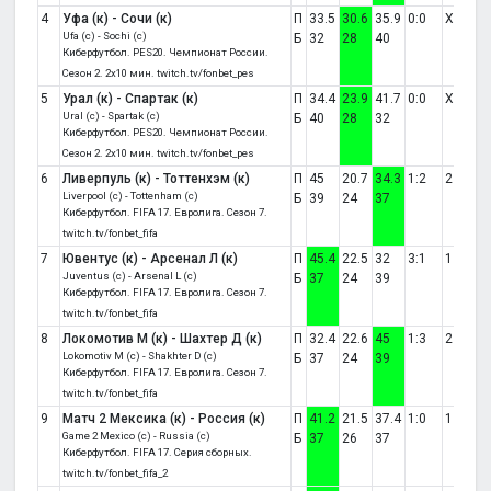
4
Уфа (к) - Сочи (к)
П
33.5
30.6
35.9
0:0
X
Ufa (c) - Sochi (c)
Б
32
28
40
Киберфутбол. PES20. Чемпионат России.
Сезон 2. 2х10 мин. twitch.tv/fonbet_pes
5
Урал (к) - Спартак (к)
П
34.4
23.9
41.7
0:0
X
Ural (c) - Spartak (c)
Б
40
28
32
Киберфутбол. PES20. Чемпионат России.
Сезон 2. 2х10 мин. twitch.tv/fonbet_pes
6
Ливерпуль (к) - Тоттенхэм (к)
П
45
20.7
34.3
1:2
2
Liverpool (c) - Tottenham (c)
Б
39
24
37
Киберфутбол. FIFA 17. Евролига. Сезон 7.
twitch.tv/fonbet_fifa
7
Ювентус (к) - Арсенал Л (к)
П
45.4
22.5
32
3:1
1
Juventus (c) - Arsenal L (c)
Б
37
24
39
Киберфутбол. FIFA 17. Евролига. Сезон 7.
twitch.tv/fonbet_fifa
8
Локомотив М (к) - Шахтер Д (к)
П
32.4
22.6
45
1:3
2
Lokomotiv M (c) - Shakhter D (c)
Б
37
24
39
Киберфутбол. FIFA 17. Евролига. Сезон 7.
twitch.tv/fonbet_fifa
9
Матч 2 Мексика (к) - Россия (к)
П
41.2
21.5
37.4
1:0
1
Game 2 Mexico (c) - Russia (c)
Б
37
26
37
Киберфутбол. FIFA 17. Серия сборных.
twitch.tv/fonbet_fifa_2