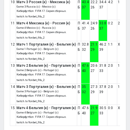
10
Матч 3 Россия (к) - Мексика (к)
П
43.4
22.2
34.4
4:2
1
Game 3 Russia (c) - Mexico (c)
Б
37
26
37
Киберфутбол. FIFA 17. Серия сборных.
twitch.tv/fonbet_fifa_2
11
Матч 4 Мексика (к) - Россия (к)
П
41.4
24.9
33.8
0:2
2
Game 4 Mexico (c) - Russia (c)
Б
37
26
37
Киберфутбол. FIFA 17. Серия сборных.
twitch.tv/fonbet_fifa_2
12
Матч 1 Португалия (к) - Бельгия (к)
П
32.8
21.1
46.2
1:1
X
Game 1 Portugal (c) - Belgium (c)
Б
32
29
39
Киберфутбол. FIFA 17. Серия сборных.
twitch.tv/fonbet_fifa_2
13
Матч 2 Бельгия (к) - Португалия (к)
П
47.6
20.6
31.8
2:0
1
Game 2 Belgium (c) - Portugal (c)
Б
40
27
33
Киберфутбол. FIFA 17. Серия сборных.
twitch.tv/fonbet_fifa_2
14
Матч 3 Португалия (к) - Бельгия (к)
П
35
27.3
37.8
2:0
1
Game 3 Portugal (c) - Belgium (c)
Б
32
29
39
Киберфутбол. FIFA 17. Серия сборных.
twitch.tv/fonbet_fifa_2
15
Матч 4 Бельгия (к) - Португалия (к)
П
47.6
21.9
30.5
0:0
X
Game 4 Belgium (c) - Portugal (c)
Б
40
27
33
Киберфутбол. FIFA 17. Серия сборных.
twitch.tv/fonbet_fifa_2