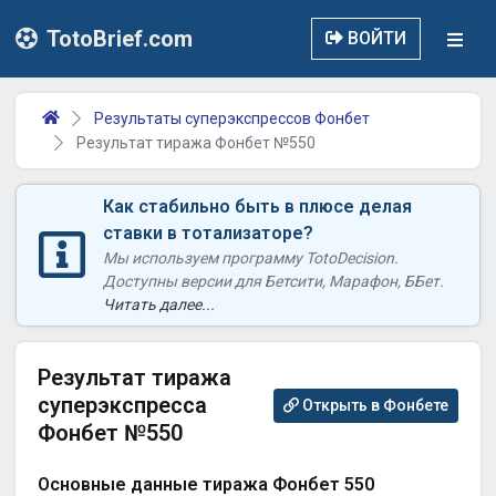
TotoBrief.com
ВОЙТИ
Результаты суперэкспрессов Фонбет
Результат тиража Фонбет №550
Как стабильно быть в плюсе делая
ставки в тотализаторе?
Мы используем программу TotoDecision.
Доступны версии для Бетсити, Марафон, ББет.
Читать далее...
Результат тиража
суперэкспресса
Открыть в Фонбете
Фонбет №550
Основные данные тиража Фонбет 550