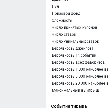
Пул
Призовой фонд
Сложность
Число принятых купонов
Число ставок
Число уникальных ставок
Вероятность джекпота
Вероятность 14 событий
Вероятность всех фаворитов
Вероятность 1 000 наиболее 
Вероятность 5 000 наиболее 
Вероятность 20 000 наиболее
Максимальный выигрыш
События тиража