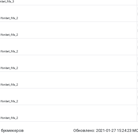
nbet_fifa_3
fonbet_fifa_2
fonbet_fifa_2
fonbet_fifa_2
fonbet_fifa_2
fonbet_fifa_2
fonbet_fifa_2
fonbet_fifa_2
ка букмекеров
Обновлено: 2021-01-27 15:24:23 М