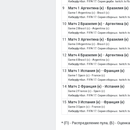
Киберфутбол. FIFA 17. Серия дерби. twitch.tv/fo
9
Матч 1 Аргентина (к) - Бразилия (к)
Game 1 Argentina (c) - Brasil (c)
Киберфутбол. FIFA 17. Серия сборных. twitch.tv/
10
Матч 2 Бразилия (к) - Аргентина (к)
Game 2 Brasil (c) - Argentina (c)
Киберфутбол. FIFA 17. Серия сборных. twitch.tv/
11
Матч 3 Аргентина (к) - Бразилия (к)
Game 3 Argentina (c) - Brasil (c)
Киберфутбол. FIFA 17. Серия сборных. twitch.tv/
12
Матч 4 Бразилия (к) - Аргентина (к)
Game 4 Brasil (c) - Argentina (c)
Киберфутбол. FIFA 17. Серия сборных. twitch.tv/
13
Матч 1 Испания (к) - Франция (к)
Game 1 Spain (c) - France (c)
Киберфутбол. FIFA 17. Серия сборных. twitch.tv/
14
Матч 2 Франция (к) - Испания (к)
Game 2 France (c) - Spain (c)
Киберфутбол. FIFA 17. Серия сборных. twitch.tv/
15
Матч 3 Испания (к) - Франция (к)
Game 3 Spain (c) - France (c)
Киберфутбол. FIFA 17. Серия сборных. twitch.tv/
* (П) - Распределение пула; (Б) - Оцен