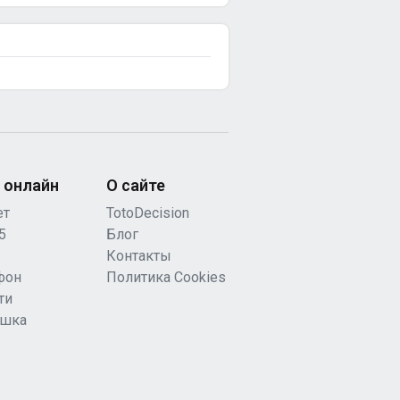
 онлайн
О сайте
ет
TotoDecision
5
Блог
Контакты
фон
Политика Cookies
ти
ашка