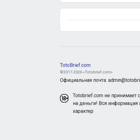
TotoBrief.com
©2017-2026 «Totobrief.com»
Официальная почта: admin@totobri
Totobrief.com не принимает 
на деньги! Вся информация
характер