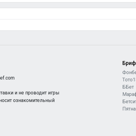
Бриф
Фонб
ef.com
Tото1
ББет
ставки и не проводит игры
Мара
 носит ознакомительный
Бетси
Пятн