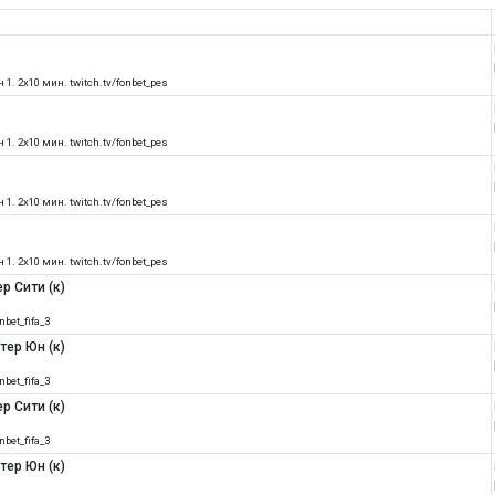
1. 2х10 мин. twitch.tv/fonbet_pes
1. 2х10 мин. twitch.tv/fonbet_pes
1. 2х10 мин. twitch.tv/fonbet_pes
1. 2х10 мин. twitch.tv/fonbet_pes
р Сити (к)
)
nbet_fifa_3
тер Юн (к)
)
nbet_fifa_3
р Сити (к)
)
nbet_fifa_3
тер Юн (к)
)