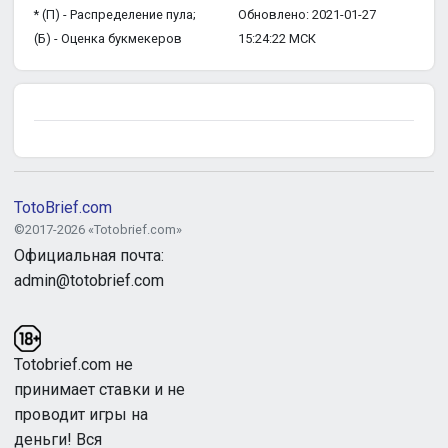
* (П) - Распределение пула;
Обновлено: 2021-01-27
(Б) - Оценка букмекеров
15:24:22 МСК
TotoBrief.com
©2017-2026 «Totobrief.com»
Официальная почта:
admin@totobrief.com
Totobrief.com не
принимает ставки и не
проводит игры на
деньги! Вся