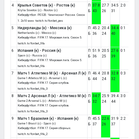
4
Крылья Советов (к) - Ростов (к)
П
37.8
27.7
34.5
2:0
1
Krylia Sovetov (c) - Rostov (c)
Б
43
26
31
Киберфутбол. PES20. Чемпионат России. Сезон
1. 2х10 мин. twitch.tv/fonbet_pes
5
Нидерланды (к) - Мексика (к)
П
45.2
20.4
34.4
0:1
2
Netherlands (c) - Mexico (c)
Б
36
24
40
Киберфутбол. FIFA 17. Мировая лига. Сезон 5.
twitch.tv/fonbet_fifa
6
Испания (к) - Россия (к)
П
51.9
20.5
27.6
0:1
2
Spain (c) - Russia (c)
Б
36
25
39
Киберфутбол. FIFA 17. Мировая лига. Сезон 5.
twitch.tv/fonbet_fifa
7
Матч 1 Атлетико М (к) - Арсенал Л (к)
П
46.4
20.8
32.8
0:3
2
Game 1 Atletico M (c) - Arsenal L (c)
Б
44
24
32
Киберфутбол. FIFA 17. Серия клубов.
twitch.tv/fonbet_fifa_3
8
Матч 2 Арсенал Л (к) - Атлетико М (к)
П
34.7
25.9
39.4
3:0
1
Game 2 Arsenal L (c) - Atletico M (c)
Б
32
24
44
Киберфутбол. FIFA 17. Серия клубов.
twitch.tv/fonbet_fifa_3
9
Матч 1 Бразилия (к) - Испания (к)
П
45.5
22.6
31.9
2:2
X
Game 1 Brasil (c) - Spain (c)
Б
37
26
37
Киберфутбол. FIFA 17. Серия сборных.
twitch.tv/fonbet_fifa_2