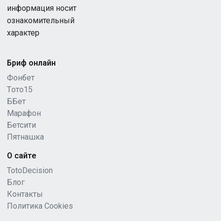
информация носит
ознакомительный
характер
Бриф онлайн
Фонбет
Tото15
ББет
Марафон
Бетсити
Пятнашка
О сайте
TotoDecision
Блог
Контакты
Политика Cookies