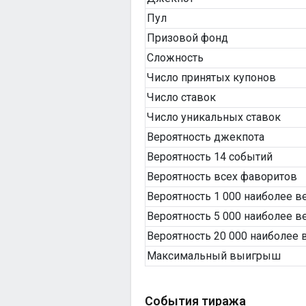
Пул
Призовой фонд
Сложность
Число принятых купонов
Число ставок
Число уникальных ставок
Вероятность джекпота
Вероятность 14 событий
Вероятность всех фаворитов
Вероятность 1 000 наиболее 
Вероятность 5 000 наиболее 
Вероятность 20 000 наиболее
Максимальный выигрыш
События тиража