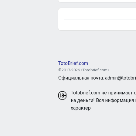
TotoBrief.com
©2017-2026 «Totobrief.com»
Официальная почта: admin@totobri
Totobrief.com не принимает 
на деньги! Вся информация
характер