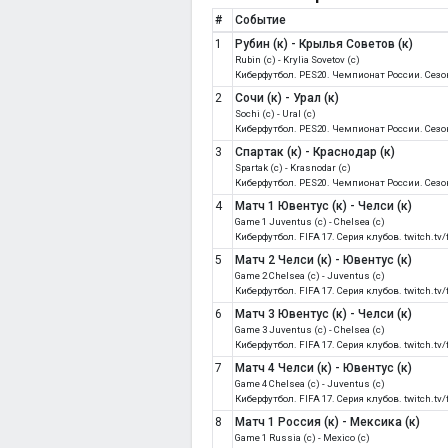
#
Событие
1
Рубин (к) - Крылья Советов (к)
Rubin (c) - Krylia Sovetov (c)
Киберфутбол. PES20. Чемпионат России. Сезон 
2
Сочи (к) - Урал (к)
Sochi (c) - Ural (c)
Киберфутбол. PES20. Чемпионат России. Сезон 
3
Спартак (к) - Краснодар (к)
Spartak (c) - Krasnodar (c)
Киберфутбол. PES20. Чемпионат России. Сезон 
4
Матч 1 Ювентус (к) - Челси (к)
Game 1 Juventus (c) - Chelsea (c)
Киберфутбол. FIFA 17. Серия клубов. twitch.tv/f
5
Матч 2 Челси (к) - Ювентус (к)
Game 2 Chelsea (c) - Juventus (c)
Киберфутбол. FIFA 17. Серия клубов. twitch.tv/f
6
Матч 3 Ювентус (к) - Челси (к)
Game 3 Juventus (c) - Chelsea (c)
Киберфутбол. FIFA 17. Серия клубов. twitch.tv/f
7
Матч 4 Челси (к) - Ювентус (к)
Game 4 Chelsea (c) - Juventus (c)
Киберфутбол. FIFA 17. Серия клубов. twitch.tv/f
8
Матч 1 Россия (к) - Мексика (к)
Game 1 Russia (c) - Mexico (c)