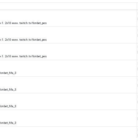
1. 2х10 мин. twitch.tv/fonbet_pes
1. 2х10 мин. twitch.tv/fonbet_pes
1. 2х10 мин. twitch.tv/fonbet_pes
onbet_fifa_3
onbet_fifa_3
onbet_fifa_3
onbet_fifa_3