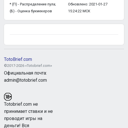
* (П) - Распределение пула;
Обновлено: 2021-01-27
(Б) - Оценка букмекеров
15:24:22 МСК
TotoBrief.com
©2017-2026 «Totobrief.com»
Официальная почта:
admin@totobrief.com
Totobrief.com не
принимает ставки и не
проводит игры на
деньги! Вся