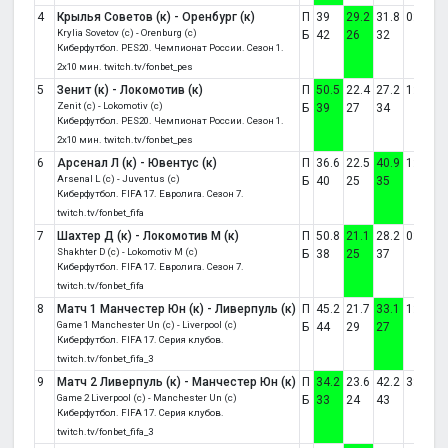
4
Крылья Советов (к) - Оренбург (к)
П
39
29.2
31.8
0:0
Krylia Sovetov (c) - Orenburg (c)
Б
42
26
32
Киберфутбол. PES20. Чемпионат России. Сезон 1.
2х10 мин. twitch.tv/fonbet_pes
5
Зенит (к) - Локомотив (к)
П
50.5
22.4
27.2
1:0
1
Zenit (c) - Lokomotiv (c)
Б
39
27
34
Киберфутбол. PES20. Чемпионат России. Сезон 1.
2х10 мин. twitch.tv/fonbet_pes
6
Арсенал Л (к) - Ювентус (к)
П
36.6
22.5
40.9
1:2
2
Arsenal L (c) - Juventus (c)
Б
40
25
35
Киберфутбол. FIFA 17. Евролига. Сезон 7.
twitch.tv/fonbet_fifa
7
Шахтер Д (к) - Локомотив М (к)
П
50.8
21.1
28.2
0:0
Shakhter D (c) - Lokomotiv M (c)
Б
38
25
37
Киберфутбол. FIFA 17. Евролига. Сезон 7.
twitch.tv/fonbet_fifa
8
Матч 1 Манчестер Юн (к) - Ливерпуль (к)
П
45.2
21.7
33.1
1:2
2
Game 1 Manchester Un (c) - Liverpool (c)
Б
44
29
27
Киберфутбол. FIFA 17. Серия клубов.
twitch.tv/fonbet_fifa_3
9
Матч 2 Ливерпуль (к) - Манчестер Юн (к)
П
34.2
23.6
42.2
3:1
1
Game 2 Liverpool (c) - Manchester Un (c)
Б
33
24
43
Киберфутбол. FIFA 17. Серия клубов.
twitch.tv/fonbet_fifa_3