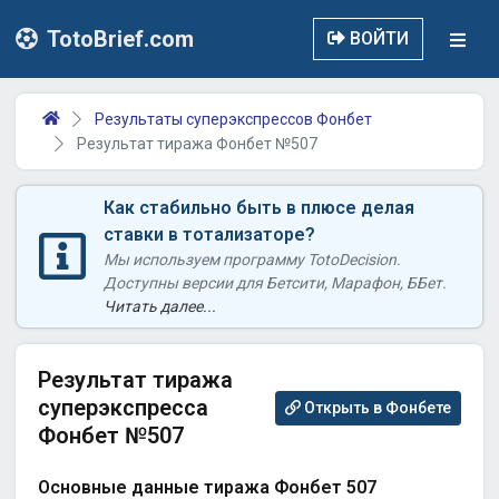
TotoBrief.com
ВОЙТИ
Результаты суперэкспрессов Фонбет
Результат тиража Фонбет №507
Как стабильно быть в плюсе делая
ставки в тотализаторе?
Мы используем программу TotoDecision.
Доступны версии для Бетсити, Марафон, ББет.
Читать далее...
Результат тиража
суперэкспресса
Открыть в Фонбете
Фонбет №507
Основные данные тиража Фонбет 507