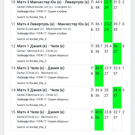
10
Матч 3 Манчестер Юн (к) - Ливерпуль (к)
П
44.9
23.7
31.5
2:2
Game 3 Manchester Un (c) - Liverpool (c)
Б
44
29
27
Киберфутбол. FIFA 17. Серия клубов.
twitch.tv/fonbet_fifa_3
11
Матч 4 Ливерпуль (к) - Манчестер Юн (к)
П
36.1
24.2
39.7
0:0
Game 4 Liverpool (c) - Manchester Un (c)
Б
33
24
43
Киберфутбол. FIFA 17. Серия клубов.
twitch.tv/fonbet_fifa_3
12
Матч 1 Дания (к) - Чили (к)
П
38.7
25.4
36
0:2
2
Game 1 Denmark (c) - Chile (c)
Б
36
37
27
Киберфутбол. FIFA 17. Серия сборных.
twitch.tv/fonbet_fifa_2
13
Матч 2 Чили (к) - Дания (к)
П
43.5
23.9
32.6
1:0
1
Game 2 Chile (c) - Denmark (c)
Б
36
27
37
Киберфутбол. FIFA 17. Серия сборных.
twitch.tv/fonbet_fifa_2
14
Матч 3 Дания (к) - Чили (к)
П
36.6
25
38.4
0:4
2
Game 3 Denmark (c) - Chile (c)
Б
36
27
37
Киберфутбол. FIFA 17. Серия сборных.
twitch.tv/fonbet_fifa_2
15
Матч 4 Чили (к) - Дания (к)
П
43.6
23.8
32.7
2:1
1
Game 4 Chile (c) - Denmark (c)
Б
36
27
37
Киберфутбол. FIFA 17. Серия сборных.
twitch.tv/fonbet_fifa_2