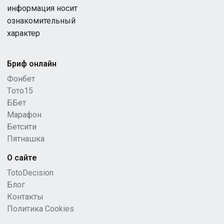
информация носит
ознакомительный
характер
Бриф онлайн
Фонбет
Tото15
ББет
Марафон
Бетсити
Пятнашка
О сайте
TotoDecision
Блог
Контакты
Политика Cookies