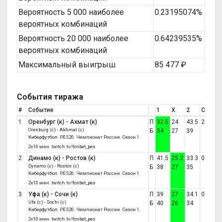
Вероятность 5 000 наиболее
0.23195074%
вероятных комбинаций
Вероятность 20 000 наиболее
0.64239535%
вероятных комбинаций
Максимальный выигрыш
85 477 ₽
События тиража
#
Событие
1
X
2
Счет
Р
1
Оренбург (к) - Ахмат (к)
П
32.5
24
43.5
2:0
1
Orenburg (c) - Akhmat (c)
Б
34
27
39
Киберфутбол. PES20. Чемпионат России. Сезон 1.
2х10 мин. twitch.tv/fonbet_pes
2
Динамо (к) - Ростов (к)
П
41.5
25.2
33.3
0:0
Dynamo (c) - Rostov (c)
Б
38
27
35
Киберфутбол. PES20. Чемпионат России. Сезон 1.
2х10 мин. twitch.tv/fonbet_pes
3
Уфа (к) - Сочи (к)
П
39
27
34.1
0:0
Ufa (c) - Sochi (c)
Б
40
26
34
Киберфутбол. PES20. Чемпионат России. Сезон 1.
2х10 мин. twitch.tv/fonbet_pes