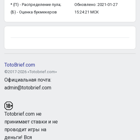
* (П) - Распределение пула;
Обновлено: 2021-01-27
(Б) - Оценка букмекеров
15:24:21 МСК
TotoBrief.com
©2017-2026 «Totobrief.com»
Официальная почта:
admin@totobrief.com
Totobrief.com не
принимает ставки и не
проводит игры на
деньги! Вся