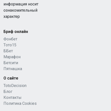
информация носит
ознакомительный
характер
Бриф онлайн
Фонбет
Tото15
ББет
Марафон
Бетсити
Пятнашка
О сайте
TotoDecision
Блог
Контакты
Политика Cookies