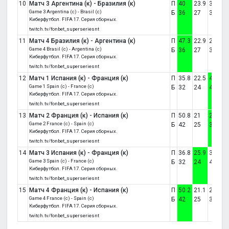
10
Матч 3 Аргентина (к) - Бразилия (к)
П
40
23.9
36.1
3
Game 3 Argentina (c) - Brasil (c)
Б
36
27
37
Киберфутбол. FIFA 17. Серия сборных.
twitch.tv/fonbet_superseriesnt
11
Матч 4 Бразилия (к) - Аргентина (к)
П
47.3
22.9
29.8
3
Game 4 Brasil (c) - Argentina (c)
Б
36
27
37
Киберфутбол. FIFA 17. Серия сборных.
twitch.tv/fonbet_superseriesnt
12
Матч 1 Испания (к) - Франция (к)
П
35.8
22.5
41.7
0
Game 1 Spain (c) - France (c)
Б
32
24
44
Киберфутбол. FIFA 17. Серия сборных.
twitch.tv/fonbet_superseriesnt
13
Матч 2 Франция (к) - Испания (к)
П
50.8
21
28.2
0
Game 2 France (c) - Spain (c)
Б
42
25
33
Киберфутбол. FIFA 17. Серия сборных.
twitch.tv/fonbet_superseriesnt
14
Матч 3 Испания (к) - Франция (к)
П
36.8
25.9
37.3
2
Game 3 Spain (c) - France (c)
Б
32
24
44
Киберфутбол. FIFA 17. Серия сборных.
twitch.tv/fonbet_superseriesnt
15
Матч 4 Франция (к) - Испания (к)
П
50.2
21.1
28.7
2
Game 4 France (c) - Spain (c)
Б
42
25
33
Киберфутбол. FIFA 17. Серия сборных.
twitch.tv/fonbet_superseriesnt