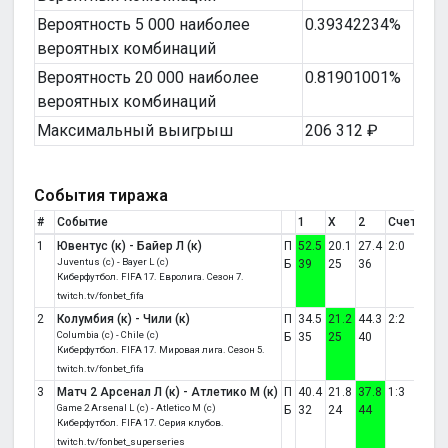
Вероятность 5 000 наиболее
0.39342234%
вероятных комбинаций
Вероятность 20 000 наиболее
0.81901001%
вероятных комбинаций
Максимальный выигрыш
206 312 ₽
События тиража
#
Событие
1
X
2
Счет
Рез
1
Ювентус (к) - Байер Л (к)
П
52.5
20.1
27.4
2:0
1
Juventus (c) - Bayer L (c)
Б
39
25
36
Киберфутбол. FIFA 17. Евролига. Сезон 7.
twitch.tv/fonbet_fifa
2
Колумбия (к) - Чили (к)
П
34.5
21.2
44.3
2:2
X
Columbia (c) - Chile (c)
Б
35
25
40
Киберфутбол. FIFA 17. Мировая лига. Сезон 5.
twitch.tv/fonbet_fifa
3
Матч 2 Арсенал Л (к) - Атлетико М (к)
П
40.4
21.8
37.8
1:3
2
Game 2 Arsenal L (c) - Atletico M (c)
Б
32
24
44
Киберфутбол. FIFA 17. Серия клубов.
twitch.tv/fonbet_superseries