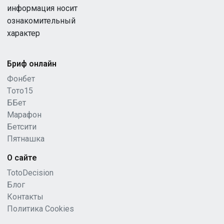
информация носит
ознакомительный
характер
Бриф онлайн
Фонбет
Tото15
ББет
Марафон
Бетсити
Пятнашка
О сайте
TotoDecision
Блог
Контакты
Политика Cookies