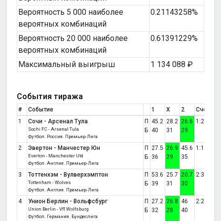
Вероятность 5 000 наиболее
0.21143258%
вероятных комбинаций
Вероятность 20 000 наиболее
0.61391229%
вероятных комбинаций
Максимальный выигрыш
1 134 088 ₽
События тиража
#
Событие
1
X
2
Счет
Ре
1
Сочи - Арсенал Тула
П
45.2
28.2
26.6
1:2
2
Sochi FC - Arsenal Tula
Б
40
31
29
Футбол. Россия. Премьер-Лига
2
Эвертон - Манчестер Юн
П
27.5
26.9
45.6
1:1
X
Everton - Manchester Utd
Б
36
29
35
Футбол. Англия. Премьер-Лига
3
Тоттенхэм - Вулверхэмптон
П
53.6
25.7
20.7
2:3
2
Tottenham - Wolves
Б
39
31
30
Футбол. Англия. Премьер-Лига
4
Унион Берлин - Вольфсбург
П
27.2
26.8
46
2:2
X
Union Berlin - Vfl Wolfsburg
Б
32
28
40
Футбол. Германия. Бундеслига