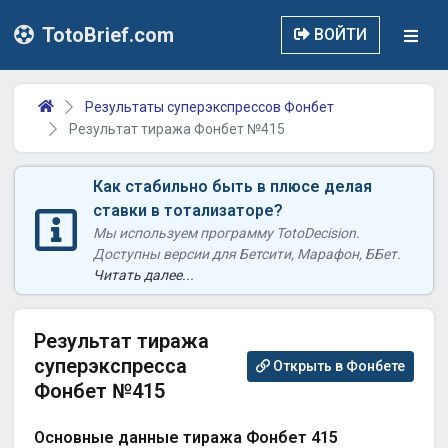
TotoBrief.com
ВОЙТИ
Результаты суперэкспрессов Фонбет
Результат тиража Фонбет №415
Как стабильно быть в плюсе делая
ставки в тотализаторе?
Мы используем программу TotoDecision.
Доступны версии для Бетсити, Марафон, ББет.
Читать далее...
Результат тиража
суперэкспресса
Открыть в Фонбете
Фонбет №415
Основные данные тиража Фонбет 415