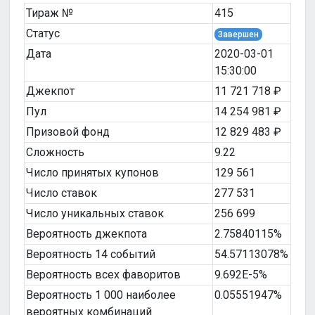
Тираж №
415
Статус
Завершен
Дата
2020-03-01
15:30:00
Джекпот
11 721 718 ₽
Пул
14 254 981 ₽
Призовой фонд
12 829 483 ₽
Сложность
9.22
Число принятых купонов
129 561
Число ставок
277 531
Число уникальных ставок
256 699
Вероятность джекпота
2.75840115%
Вероятность 14 событий
54.57113078%
Вероятность всех фаворитов
9.692E-5%
Вероятность 1 000 наиболее
0.05551947%
вероятных комбинаций