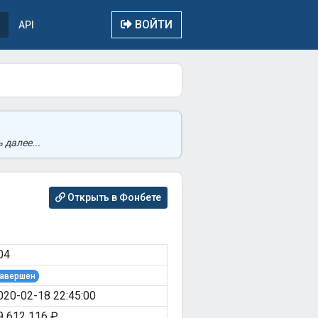
ВОЙТИ
API
 далее...
Открыть в Фонбете
04
авершен
020-02-18 22:45:00
9 612 116 ₽