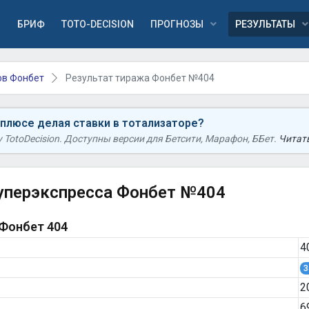
Я
БРИФ
TOTO-DECISION
ПРОГНОЗЫ
РЕЗУЛЬТАТЫ
ов Фонбет
Результат тиража Фонбет №404
 плюсе делая ставки в тотализаторе?
TotoDecision. Доступны версии для Бетсити, Марафон, ББет.
Читать
уперэкспресса Фонбет №404
Фонбет 404
4
З
2
6