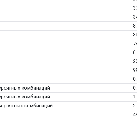
3
3
8
3
7
6
2
9
0
вероятных комбинаций
0
вероятных комбинаций
1
 вероятных комбинаций
2
4