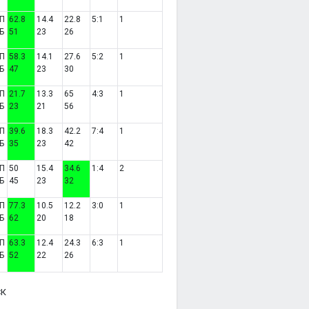
П
62.8
14.4
22.8
5:1
1
Б
51
23
26
П
58.3
14.1
27.6
5:2
1
Б
47
23
30
П
21.7
13.3
65
4:3
1
Б
23
21
56
П
39.6
18.3
42.2
7:4
1
Б
35
23
42
П
50
15.4
34.6
1:4
2
Б
45
23
32
П
77.3
10.5
12.2
3:0
1
Б
62
20
18
П
63.3
12.4
24.3
6:3
1
Б
52
22
26
СК