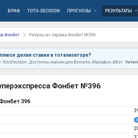
Я
БРИФ
TOTO-DECISION
ПРОГНОЗЫ
РЕЗУЛЬТАТЫ
ов Фонбет
Результат тиража Фонбет №396
 плюсе делая ставки в тотализаторе?
TotoDecision. Доступны версии для Бетсити, Марафон, ББет.
Читать
уперэкспресса Фонбет №396
Фонбет 396
3
З
2
3