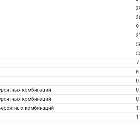
2
2
9
2
5
5
7
8
0
вероятных комбинаций
0
вероятных комбинаций
0
 вероятных комбинаций
1
1