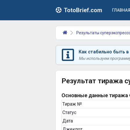
TotoBrief.com
ГЛАВНА
Результаты суперэкспресс
Как стабильно быть в
Мы используем программу 
Результат тиража с
Основные данные тиража 
Тираж №
Статус
Дата
Джекпот