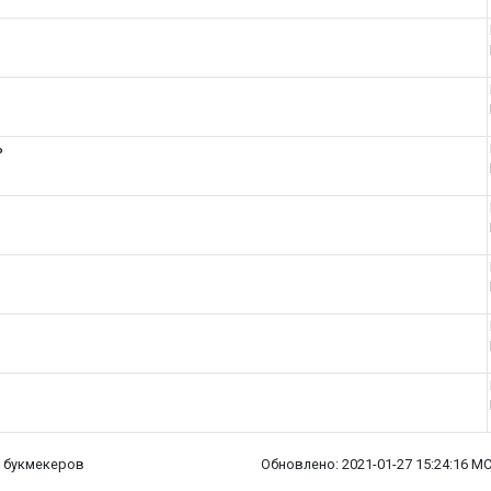
ь
ка букмекеров
Обновлено: 2021-01-27 15:24:16 М