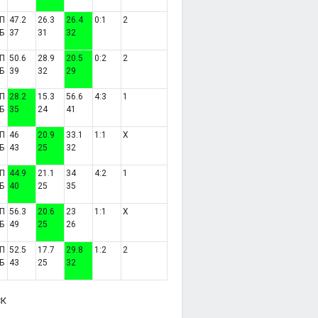
П
47.2
26.3
26.4
0:1
2
Б
37
31
32
П
50.6
28.9
20.5
0:2
2
Б
39
32
29
П
28.2
15.3
56.6
4:3
1
Б
35
24
41
П
46
20.9
33.1
1:1
X
Б
43
25
32
П
44.9
21.1
34
4:2
1
Б
40
25
35
П
56.3
20.6
23
1:1
X
Б
49
25
26
П
52.5
17.7
29.8
1:2
2
Б
43
25
32
СК