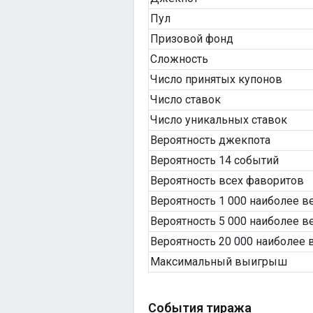
Пул
Призовой фонд
Сложность
Число принятых купонов
Число ставок
Число уникальных ставок
Вероятность джекпота
Вероятность 14 событий
Вероятность всех фаворитов
Вероятность 1 000 наиболее 
Вероятность 5 000 наиболее 
Вероятность 20 000 наиболее
Максимальный выигрыш
События тиража