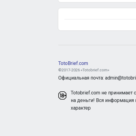
TotoBrief.com
©2017-2026 «Totobrief.com»
Официальная почта: admin@totobri
Totobrief.com не принимает 
на деньги! Вся информация
характер