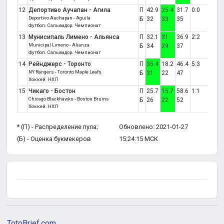
12
Депортиво Аучапан - Агила
П
42.9
25.4
31.7
0:0
X
Deportivo Auchapan - Aguila
Б
32
33
35
Футбол. Сальвадор. Чемпионат
13
Мунисипаль Лимено - Альянса
П
32.1
31
36.9
2:2
X
Municipal Limeno - Alianza
Б
34
29
37
Футбол. Сальвадор. Чемпионат
14
Рейнджерс - Торонто
П
35.4
18.2
46.4
5:3
1
NY Rangers - Toronto Maple Leafs
Б
31
22
47
Хоккей. НХЛ
15
Чикаго - Бостон
П
25.7
15.7
58.6
1:1
X
Chicago Blackhawks - Boston Bruins
Б
26
22
52
Хоккей. НХЛ
* (П) - Распределение пула;
Обновлено: 2021-01-27
(Б) - Оценка букмекеров
15:24:15 МСК
TotoBrief.com