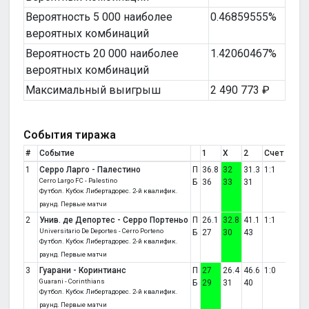
Вероятность 5 000 наиболее
0.46859555%
вероятных комбинаций
Вероятность 20 000 наиболее
1.42060467%
вероятных комбинаций
Максимальный выигрыш
2 490 773 ₽
События тиража
#
Событие
1
X
2
Счет
Резу
1
Серро Ларго - Палестино
П
36.8
32
31.3
1:1
X
Cerro Largo FC - Palestino
Б
36
33
31
Футбол. Кубок Либертадорес. 2-й квалифик.
раунд. Первые матчи
2
Унив. де Депортес - Серро Портеньо
П
26.1
32.8
41.1
1:1
X
Universitario De Deportes - Cerro Porteno
Б
27
30
43
Футбол. Кубок Либертадорес. 2-й квалифик.
раунд. Первые матчи
3
Гуарани - Коринтианс
П
27
26.4
46.6
1:0
1
Guarani - Corinthians
Б
29
31
40
Футбол. Кубок Либертадорес. 2-й квалифик.
раунд. Первые матчи