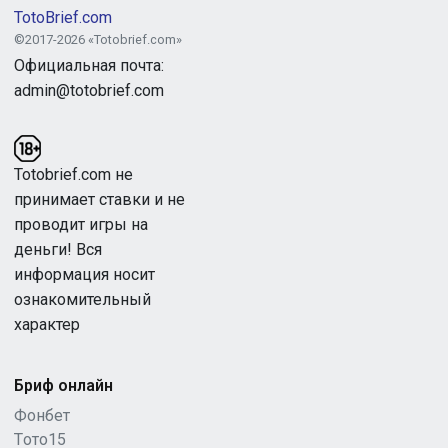
TotoBrief.com
©2017-2026 «Totobrief.com»
Официальная почта:
admin@totobrief.com
Totobrief.com не
принимает ставки и не
проводит игры на
деньги! Вся
информация носит
ознакомительный
характер
Бриф онлайн
Фонбет
Tото15