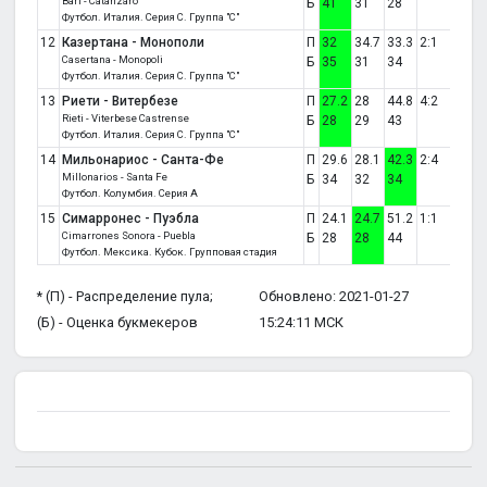
Bari - Catanzaro
Б
41
31
28
Футбол. Италия. Серия С. Группа "С"
12
Казертана - Монополи
П
32
34.7
33.3
2:1
1
Casertana - Monopoli
Б
35
31
34
Футбол. Италия. Серия С. Группа "С"
13
Риети - Витербезе
П
27.2
28
44.8
4:2
1
Rieti - Viterbese Castrense
Б
28
29
43
Футбол. Италия. Серия С. Группа "С"
14
Мильонариос - Санта-Фе
П
29.6
28.1
42.3
2:4
2
Millonarios - Santa Fe
Б
34
32
34
Футбол. Колумбия. Серия А
15
Симарронес - Пуэбла
П
24.1
24.7
51.2
1:1
X
Cimarrones Sonora - Puebla
Б
28
28
44
Футбол. Мексика. Кубок. Групповая стадия
* (П) - Распределение пула;
Обновлено: 2021-01-27
(Б) - Оценка букмекеров
15:24:11 МСК