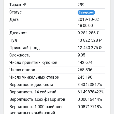
Тираж №
299
Статус
Завершен
Дата
2019-10-02
18:00:00
Джекпот
9 281 286 ₽
Пул
13 822 528 ₽
Призовой фонд
12 440 275 ₽
Сложность
9.05
Число принятых купонов
142 674
Число ставок
268 896
Число уникальных ставок
245 198
Вероятность джекпота
3.43423817%
Вероятность 14 событий
61.49878422%
Вероятность всех фаворитов
0.00016444%
Вероятность 1 000 наиболее
0.08717718%
вероятных комбинаций