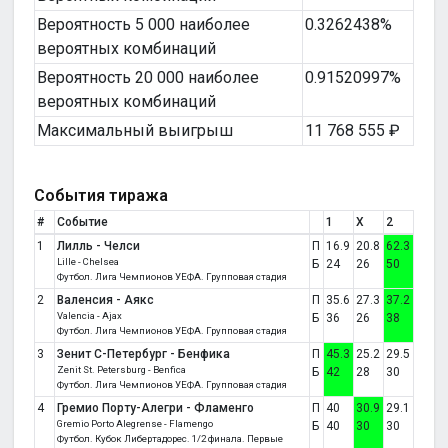
Вероятность 5 000 наиболее
0.3262438%
вероятных комбинаций
Вероятность 20 000 наиболее
0.91520997%
вероятных комбинаций
Максимальный выигрыш
11 768 555 ₽
События тиража
#
Событие
1
X
2
Счет
1
Лилль - Челси
П
16.9
20.8
62.3
1:2
Lille - Chelsea
Б
24
26
50
Футбол. Лига Чемпионов УЕФА. Групповая стадия
2
Валенсия - Аякс
П
35.6
27.3
37.2
0:3
Valencia - Ajax
Б
36
26
38
Футбол. Лига Чемпионов УЕФА. Групповая стадия
3
Зенит С-Петербург - Бенфика
П
45.3
25.2
29.5
3:1
Zenit St. Petersburg - Benfica
Б
42
28
30
Футбол. Лига Чемпионов УЕФА. Групповая стадия
4
Гремио Порту-Алегри - Фламенго
П
40
30.9
29.1
1:1
Gremio Porto Alegrense - Flamengo
Б
40
30
30
Футбол. Кубок Либертадорес. 1/2 финала. Первые