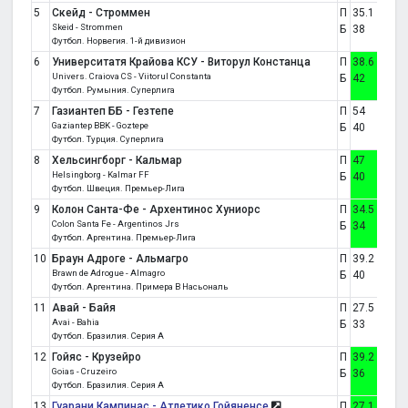
5
Скейд - Строммен
П
35.1
31.8
Skeid - Strommen
Б
38
29
Футбол. Норвегия. 1-й дивизион
6
Университатя Крайова КСУ - Виторул Констанца
П
38.6
30
Univers. Craiova CS - Viitorul Constanta
Б
42
28
Футбол. Румыния. Суперлига
7
Газиантеп ББ - Гезтепе
П
54
23.9
Gaziantep BBK - Goztepe
Б
40
29
Футбол. Турция. Суперлига
8
Хельсингборг - Кальмар
П
47
26.7
Helsingborg - Kalmar FF
Б
40
30
Футбол. Швеция. Премьер-Лига
9
Колон Санта-Фе - Архентинос Хуниорс
П
34.5
31.8
Colon Santa Fe - Argentinos Jrs
Б
34
32
Футбол. Аргентина. Премьер-Лига
10
Браун Адроге - Альмагро
П
39.2
34.8
Brawn de Adrogue - Almagro
Б
40
32
Футбол. Аргентина. Примера В Насьональ
11
Авай - Байя
П
27.5
29.2
Avai - Bahia
Б
33
32
Футбол. Бразилия. Серия А
12
Гойяс - Крузейро
П
39.2
27.3
Goias - Cruzeiro
Б
36
30
Футбол. Бразилия. Серия А
13
Гуарани Кампинас - Атлетико Гойяненсе
П
27.1
29.3