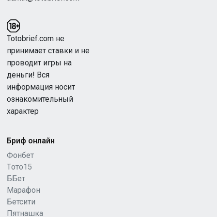
Totobrief.com не
принимает ставки и не
проводит игры на
деньги! Вся
информация носит
ознакомительный
характер
Бриф онлайн
Фонбет
Tото15
ББет
Марафон
Бетсити
Пятнашка