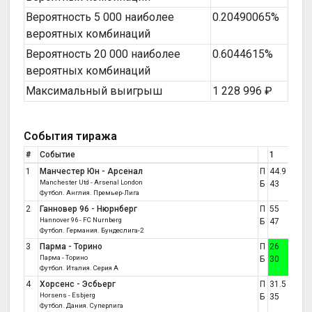
Вероятность 5 000 наиболее
0.20490065%
вероятных комбинаций
Вероятность 20 000 наиболее
0.6044615%
вероятных комбинаций
Максимальный выигрыш
1 228 996 ₽
События тиража
#
Событие
1
X
1
Манчестер Юн - Арсенал
П
44.9
26.5
Manchester Utd - Arsenal London
Б
43
27
Футбол. Англия. Премьер-Лига
2
Ганновер 96 - Нюрнберг
П
55
23
Hannover 96 - FC Nurnberg
Б
47
25
Футбол. Германия. Бундеслига-2
3
Парма - Торино
П
26
28.5
Парма - Торино
Б
30
29
Футбол. Италия. Серия А
4
Хорсенс - Эсбьерг
П
31.5
29.6
Horsens - Esbjerg
Б
35
30
Футбол. Дания. Суперлига