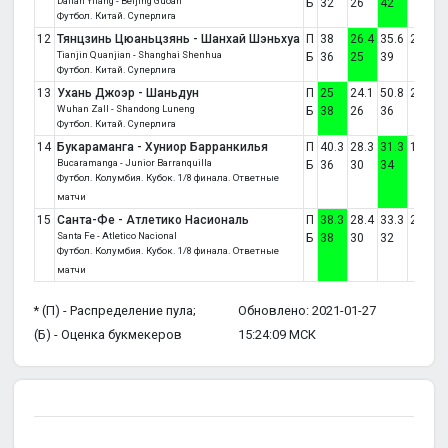
Dalian Yifang - Beijing Guoan
Б
32
26
42
Футбол. Китай. Суперлига
12
Тянцзинь Цюаньцзянь - Шанхай Шэньхуа
П
38
26.4
35.6
2:2
Tianjin Quanjian - Shanghai Shenhua
Б
36
25
39
Футбол. Китай. Суперлига
13
Ухань Джоэр - Шаньдун
П
25
24.1
50.8
2:1
Wuhan Zall - Shandong Luneng
Б
38
26
36
Футбол. Китай. Суперлига
14
Букараманга - Хуниор Барранкилья
П
40.3
28.3
31.3
1:2
Bucaramanga - Junior Barranquilla
Б
36
30
34
Футбол. Колумбия. Кубок. 1/8 финала. Ответные
матчи
15
Санта-Фе - Атлетико Насиональ
П
38.3
28.4
33.3
2:0
Santa Fe - Atletico Nacional
Б
38
30
32
Футбол. Колумбия. Кубок. 1/8 финала. Ответные
матчи
* (П) - Распределение пула;
Обновлено: 2021-01-27
(Б) - Оценка букмекеров
15:24:09 МСК