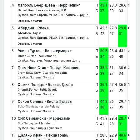
4
Хапоэль Беер-Шева - Норрчепинг
П
43.1
28.3
28.6
3:1
Hapoel Beer Sheva - Norrkoping IFK
Б
37
30
33
Футбол. Лига Европы УЕФА. 3-й квалифик. раунд.
Ответные матчи
5
Абердин - Риека
П
42.5
27.8
29.8
0:2
Aberdeen - Rijeka
Б
42
27
31
Футбол. Лига Европы УЕФА. 3-й квалифик. раунд.
Ответные матчи
6
Унион Гуртен - Волькермаркт
П
30.5
26.4
43.1
4:1
Union Gurten - Wolkermarkt
Б
34
26
40
Футбол. Австрия. Региональная лига Центр
7
Гром Нови Став - Гвардя Кошалин
П
38.4
31
30.6
3:0
Grom Nowy Staw - Gwardia Koszalin
Б
39
27
34
Футбол. Польша. 3-я лига
8
Хемик Полице - Балтик Гдыня
П
36.1
27.4
36.5
1:0
Chemik Police - Baltic Gdynia
Б
38
27
35
Футбол. Польша. 3-я лига
9
Сокол Сенява - Висла Пулавы
П
44.3
26
29.7
1:0
Sokol Sieniawa - Wisla Pulawy
Б
38
27
35
Футбол. Польша. 3-я лига
10
СЯК Сейнайоки - Мариехамн
П
41.9
29.4
28.7
0:2
SJK Seinajoki - Mariehamn
Б
41
28
31
Футбол. Финляндия. Суперлига
11
Далянь Ифан - Пекин Гоань
П
28.5
22.9
48.6
0:2