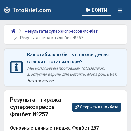
TotoBrief.com
ВОЙТИ
Результаты суперэкспрессов Фонбет
Результат тиража Фонбет №257
Как стабильно быть в плюсе делая
ставки в тотализаторе?
Мы используем программу TotoDecision.
Доступны версии для Бетсити, Марафон, ББет.
Читать далее...
Результат тиража
суперэкспресса
Открыть в Фонбете
Фонбет №257
Основные данные тиража Фонбет 257