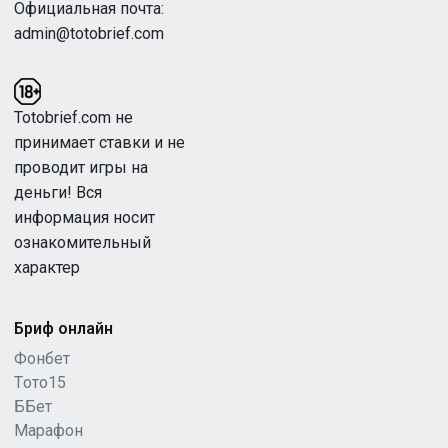
Официальная почта:
admin@totobrief.com
Totobrief.com не
принимает ставки и не
проводит игры на
деньги! Вся
информация носит
ознакомительный
характер
Бриф онлайн
Фонбет
Tото15
ББет
Марафон