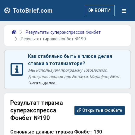
TotoBrief.com
ВОЙТИ
Результаты суперэкспрессов Фонбет
Результат тиража Фонбет №190
Как стабильно быть в плюсе делая
ставки в тотализаторе?
Мы используем программу TotoDecision.
Доступны версии для Бетсити, Марафон, ББет.
Читать далее...
Результат тиража
суперэкспресса
Открыть в Фонбете
Фонбет №190
Основные данные тиража Фонбет 190