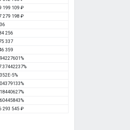
9 199 109 ₽
7 279 198 ₽
.36
84 256
75 337
46 359
.94227601%
7.37442237%
.352E-5%
.04379133%
.18440627%
.60445843%
6 293 545 ₽