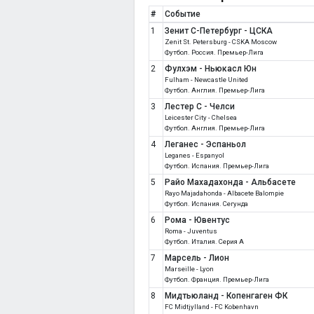
#
Событие
1
Зенит С-Петербург - ЦСКА
Zenit St. Petersburg - CSKA Moscow
Футбол. Россия. Премьер-Лига
2
Фулхэм - Ньюкасл Юн
Fulham - Newcastle United
Футбол. Англия. Премьер-Лига
3
Лестер С - Челси
Leicester City - Chelsea
Футбол. Англия. Премьер-Лига
4
Леганес - Эспаньол
Leganes - Espanyol
Футбол. Испания. Премьер-Лига
5
Райо Махадахонда - Альбасете
Rayo Majadahonda - Albacete Balompie
Футбол. Испания. Сегунда
6
Рома - Ювентус
Roma - Juventus
Футбол. Италия. Серия А
7
Марсель - Лион
Marseille - Lyon
Футбол. Франция. Премьер-Лига
8
Мидтьюланд - Копенгаген ФК
FC Midtjylland - FC Kobenhavn