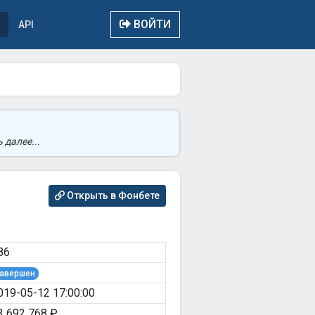
ВОЙТИ
API
 далее...
Открыть в Фонбете
86
авершен
019-05-12 17:00:00
3 692 768 ₽