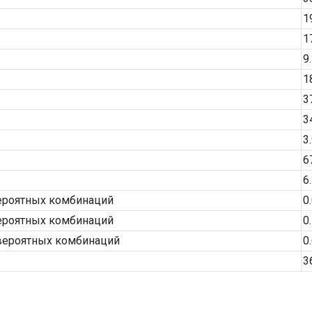
1
1
9
1
3
3
3
6
6
вероятных комбинаций
0
вероятных комбинаций
0
 вероятных комбинаций
0
3