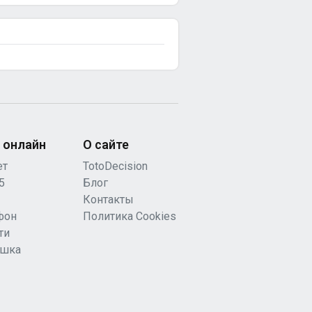
 онлайн
О сайте
ет
TotoDecision
5
Блог
Контакты
фон
Политика Cookies
ти
ашка