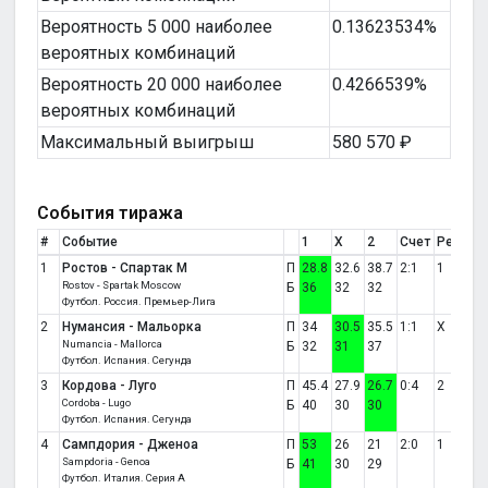
Вероятность 5 000 наиболее
0.13623534%
вероятных комбинаций
Вероятность 20 000 наиболее
0.4266539%
вероятных комбинаций
Максимальный выигрыш
580 570 ₽
События тиража
#
Событие
1
X
2
Счет
Результ
1
Ростов - Спартак М
П
28.8
32.6
38.7
2:1
1
Rostov - Spartak Moscow
Б
36
32
32
Футбол. Россия. Премьер-Лига
2
Нумансия - Мальорка
П
34
30.5
35.5
1:1
X
Numancia - Mallorca
Б
32
31
37
Футбол. Испания. Сегунда
3
Кордова - Луго
П
45.4
27.9
26.7
0:4
2
Cordoba - Lugo
Б
40
30
30
Футбол. Испания. Сегунда
4
Сампдория - Дженоа
П
53
26
21
2:0
1
Sampdoria - Genoa
Б
41
30
29
Футбол. Италия. Серия А