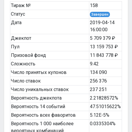
Тираж №
158
Статус
Завершен
Дата
2019-04-14
16:00:00
Джекпот
5 709 379 ₽
Пул
13 159 753 ₽
Призовой фонд
11 843 778 ₽
Сложность
9.42
Число принятых купонов
134 090
Число ставок
256 376
Число уникальных ставок
237 251
Вероятность джекпота
2.21828572%
Вероятность 14 событий
47.51015622%
Вероятность всех фаворитов
5.12E-5%
Вероятность 1 000 наиболее
0.0335304%
вероятных комбинаций