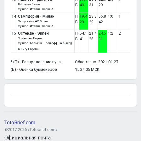
Udinese - Genoa
Б
40
31
29
Футбол. Италия. Серия А
14
Сампдория - Милан
П
19.4
23.8
56.8
1:0
1
Sampdoria - AC Milan
Б
29
29
42
Футбол. Италия. Серия А
15
Остенде - Эйпен
П
54.1
21.4
24.5
1:2
2
Oostende - Eupen
Б
41
28
31
Футбол. Бельгия. Плей-офф. За выход
в Лигу Европы
* (П) - Распределение пула;
Обновлено: 2021-01-27
(Б) - Оценка букмекеров
15:24:05 МСК
TotoBrief.com
©2017-2026 «Totobrief.com»
Официальная почта: