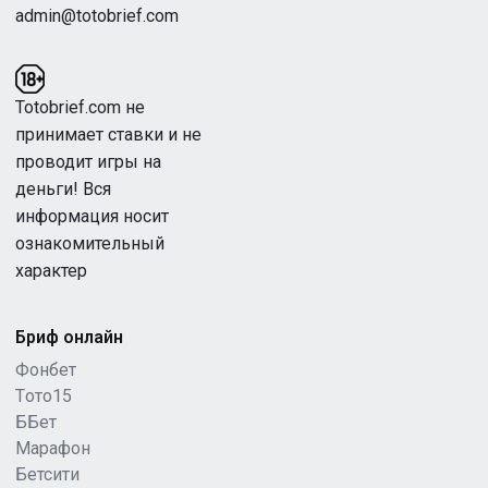
admin@totobrief.com
Totobrief.com не
принимает ставки и не
проводит игры на
деньги! Вся
информация носит
ознакомительный
характер
Бриф онлайн
Фонбет
Tото15
ББет
Марафон
Бетсити