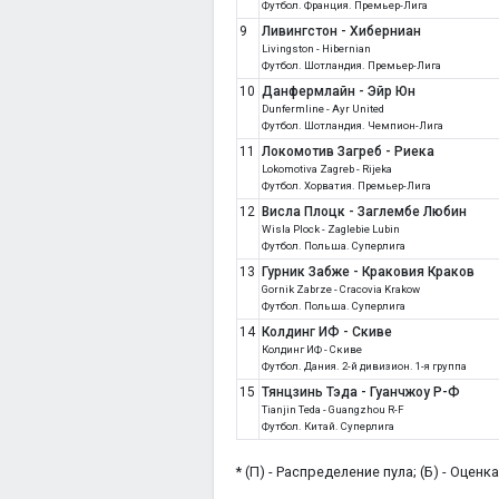
Футбол. Франция. Премьер-Лига
9
Ливингстон - Хиберниан
Livingston - Hibernian
Футбол. Шотландия. Премьер-Лига
10
Данфермлайн - Эйр Юн
Dunfermline - Ayr United
Футбол. Шотландия. Чемпион-Лига
11
Локомотив Загреб - Риека
Lokomotiva Zagreb - Rijeka
Футбол. Хорватия. Премьер-Лига
12
Висла Плоцк - Заглембе Любин
Wisla Plock - Zaglebie Lubin
Футбол. Польша. Суперлига
13
Гурник Забже - Краковия Краков
Gornik Zabrze - Cracovia Krakow
Футбол. Польша. Суперлига
14
Колдинг ИФ - Скиве
Колдинг ИФ - Скиве
Футбол. Дания. 2-й дивизион. 1-я группа
15
Тянцзинь Тэда - Гуанчжоу Р-Ф
Tianjin Teda - Guangzhou R-F
Футбол. Китай. Суперлига
* (П) - Распределение пула; (Б) - Оцен