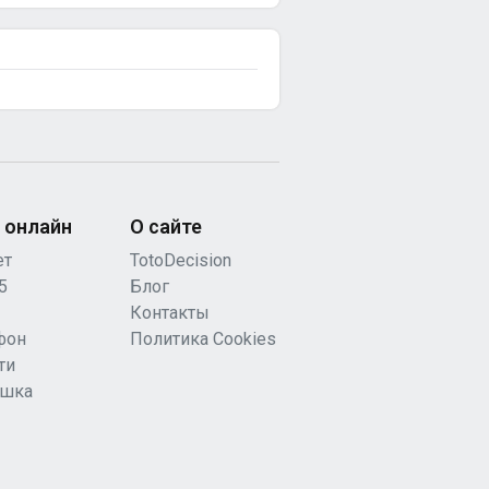
 онлайн
О сайте
ет
TotoDecision
5
Блог
Контакты
фон
Политика Cookies
ти
ашка