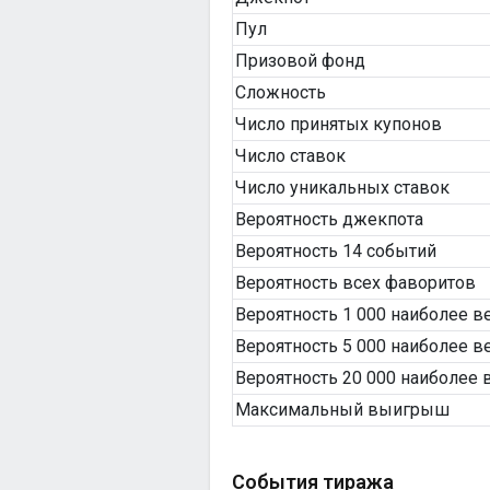
Пул
Призовой фонд
Сложность
Число принятых купонов
Число ставок
Число уникальных ставок
Вероятность джекпота
Вероятность 14 событий
Вероятность всех фаворитов
Вероятность 1 000 наиболее 
Вероятность 5 000 наиболее 
Вероятность 20 000 наиболее
Максимальный выигрыш
События тиража