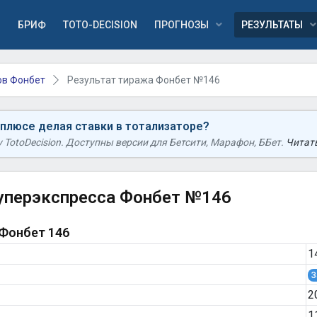
Я
БРИФ
TOTO-DECISION
ПРОГНОЗЫ
РЕЗУЛЬТАТЫ
ов Фонбет
Результат тиража Фонбет №146
 плюсе делая ставки в тотализаторе?
TotoDecision. Доступны версии для Бетсити, Марафон, ББет.
Читать
уперэкспресса Фонбет №146
Фонбет 146
1
З
2
1