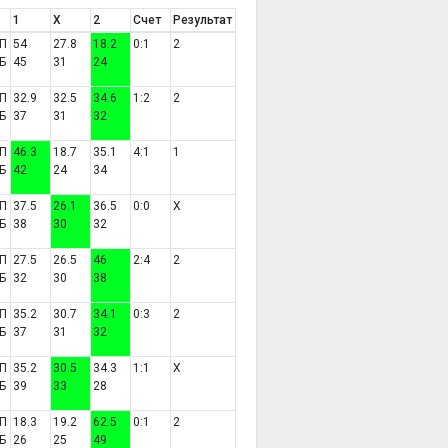
1
X
2
Счет
Результат
П
54
27.8
18.2
0:1
2
Б
45
31
24
П
32.9
32.5
34.6
1:2
2
Б
37
31
32
П
46.3
18.7
35.1
4:1
1
Б
42
24
34
П
37.5
26.1
36.5
0:0
X
Б
38
30
32
П
27.5
26.5
46
2:4
2
Б
32
30
38
П
35.2
30.7
34.1
0:3
2
Б
37
31
32
П
35.2
30.5
34.3
1:1
X
Б
39
33
28
П
18.3
19.2
62.5
0:1
2
Б
26
25
49