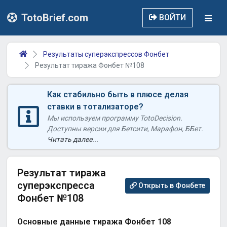
TotoBrief.com
ВОЙТИ
Результаты суперэкспрессов Фонбет
Результат тиража Фонбет №108
Как стабильно быть в плюсе делая
ставки в тотализаторе?
Мы используем программу TotoDecision.
Доступны версии для Бетсити, Марафон, ББет.
Читать далее...
Результат тиража
суперэкспресса
Открыть в Фонбете
Фонбет №108
Основные данные тиража Фонбет 108