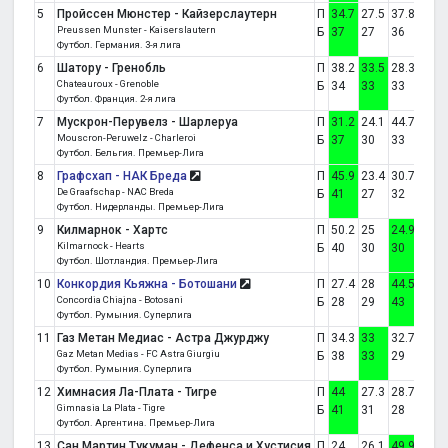
5
Пройссен Мюнстер - Кайзерслаутерн
П
34.7
27.5
37.8
2:0
Preussen Munster - Kaiserslautern
Б
37
27
36
Футбол. Германия. 3-я лига
6
Шатору - Гренобль
П
38.2
33.5
28.3
2:2
Chateauroux - Grenoble
Б
34
33
33
Футбол. Франция. 2-я лига
7
Мускрон-Перувелз - Шарлеруа
П
31.2
24.1
44.7
3:0
Mouscron-Peruwelz - Charleroi
Б
37
30
33
Футбол. Бельгия. Премьер-Лига
8
Графсхап - НАК Бреда
П
45.9
23.4
30.7
3:0
De Graafschap - NAC Breda
Б
41
27
32
Футбол. Нидерланды. Премьер-Лига
9
Килмарнок - Хартс
П
50.2
25
24.9
1:2
Kilmarnock - Hearts
Б
40
30
30
Футбол. Шотландия. Премьер-Лига
10
Конкордия Кьяжна - Ботошани
П
27.4
28
44.5
0:1
Concordia Chiajna - Botosani
Б
28
29
43
Футбол. Румыния. Суперлига
11
Газ Метан Медиас - Астра Джурджу
П
34.3
33
32.7
1:1
Gaz Metan Medias - FC Astra Giurgiu
Б
38
33
29
Футбол. Румыния. Суперлига
12
Химнасия Ла-Плата - Тигре
П
44
27.3
28.7
3:1
Gimnasia La Plata - Tigre
Б
41
31
28
Футбол. Аргентина. Премьер-Лига
13
Сан Мартин Тукуман - Дефенса и Хустисия
П
24
26.1
49.9
1:2