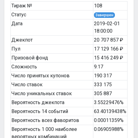
Тираж №
108
Статус
Завершен
Дата
2019-02-01
18:00:00
Джекпот
20 707 857 ₽
Пул
17 129 166 ₽
Призовой фонд
15 416 249 ₽
Сложность
9.17
Число принятых купонов
190 317
Число ставок
333 175
Число уникальных ставок
305 887
Вероятность джекпота
3.55229476%
Вероятность 14 событий
63.40139438%
Вероятность всех фаворитов
0.00011359%
Вероятность 1 000 наиболее
0.06905988%
вероятных комбинаций