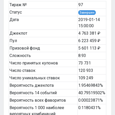
Тираж №
97
Статус
Завершен
Дата
2019-01-14
15:00:00
Джекпот
4 763 381 ₽
Пул
6 223 459 ₽
Призовой фонд
5 601 113 ₽
Сложность
8.93
Число принятых купонов
73 731
Число ставок
120 933
Число уникальных ставок
109 249
Вероятность джекпота
1.95469843%
Вероятность 14 событий
40.79519502%
Вероятность всех фаворитов
0.00023871%
Вероятность 1 000 наиболее
0.1180431%
вероятных комбинаций