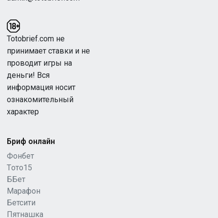
Totobrief.com не
принимает ставки и не
проводит игры на
деньги! Вся
информация носит
ознакомительный
характер
Бриф онлайн
Фонбет
Tото15
ББет
Марафон
Бетсити
Пятнашка