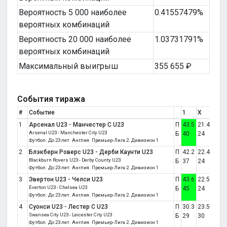
Вероятность 5 000 наиболее
0.41557479%
вероятных комбинаций
Вероятность 20 000 наиболее
1.03731791%
вероятных комбинаций
Максимальный выигрыш
355 655 ₽
События тиража
#
Событие
1
X
2
1
Арсенал U23 - Манчестер С U23
П
43.5
21.4
35.2
Arsenal U23 - Manchester City U23
Б
40
24
36
Футбол. До 23 лет. Англия. Премьер-Лига 2. Дивизион 1
2
Блэкберн Роверс U23 - Дерби Каунти U23
П
42.2
22.4
35.5
Blackburn Rovers U23 - Derby County U23
Б
37
24
39
Футбол. До 23 лет. Англия. Премьер-Лига 2. Дивизион 1
3
Эвертон U23 - Челси U23
П
43.6
22.5
33.9
Everton U23 - Chelsea U23
Б
45
24
31
Футбол. До 23 лет. Англия. Премьер-Лига 2. Дивизион 1
4
Суонси U23 - Лестер С U23
П
30.3
23.5
46.2
Swansea City U23 - Leicester City U23
Б
29
30
41
Футбол. До 23 лет. Англия. Премьер-Лига 2. Дивизион 1