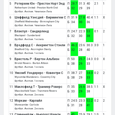
5
Ротерхем Юн - Престон Норт Энд
П
28.7
31.3
40
2:1
1
Rotherham United - Preston North End
Б
32
29
39
Футбол. Англия. Чемпион-Лига
6
Шеффилд Уэнсдей - Бирмингем C
П
31.9
27.8
40.4
1:1
X
Sheffield Wednesday - Birmingham City
Б
34
30
36
Футбол. Англия. Чемпион-Лига
7
Блэкпул - Сандерленд
П
24.7
22.3
53
0:1
2
Blackpool - Sunderland
Б
32
30
38
Футбол. Англия. 1-я лига
8
Брэдфорд С - Аккрингтон Стэнли
П
46.2
23.6
30.3
3:0
1
Bradford City - Accrington Stanly
Б
32
28
40
Футбол. Англия. 1-я лига
9
Бристоль Р - Бертон Альбион
П
50
25.7
24.3
0:0
X
Bristol Rovers - Burton Albion
Б
38
29
33
Футбол. Англия. 1-я лига
10
Уикомб Уондерерс - Ковентри С
П
38.7
27
34.3
0:2
2
Wycombe Wanderers - Coventry City
Б
38
29
33
Футбол. Англия. 1-я лига
11
Маклсфилд Т - Транмер Роверс
П
35
26.6
38.5
1:1
X
Macclesfield Town - Tranmere Rovers
Б
33
29
38
Футбол. Англия. 2-я лига
12
Моркам - Карлайл
П
24.5
23.3
52.2
0:2
2
Morecambe - Carlisle
Б
31
28
41
Футбол. Англия. 2-я лига
13
Стивенейдж - Ньюпорт Каунти
П
45
25.9
29.1
1:0
1