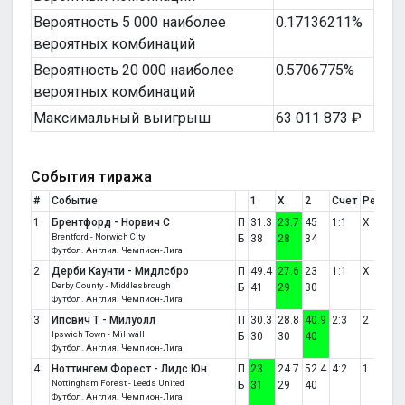
Вероятность 5 000 наиболее
0.17136211%
вероятных комбинаций
Вероятность 20 000 наиболее
0.5706775%
вероятных комбинаций
Максимальный выигрыш
63 011 873 ₽
События тиража
#
Событие
1
X
2
Счет
Результ
1
Брентфорд - Норвич С
П
31.3
23.7
45
1:1
X
Brentford - Norwich City
Б
38
28
34
Футбол. Англия. Чемпион-Лига
2
Дерби Каунти - Мидлсбро
П
49.4
27.6
23
1:1
X
Derby County - Middlesbrough
Б
41
29
30
Футбол. Англия. Чемпион-Лига
3
Ипсвич Т - Милуолл
П
30.3
28.8
40.9
2:3
2
Ipswich Town - Millwall
Б
30
30
40
Футбол. Англия. Чемпион-Лига
4
Ноттингем Форест - Лидс Юн
П
23
24.7
52.4
4:2
1
Nottingham Forest - Leeds United
Б
31
29
40
Футбол. Англия. Чемпион-Лига