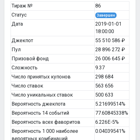
Тираж №
86
Статус
Завершен
Дата
2019-01-01
18:00:00
Джекпот
55 510 586 ₽
Пул
28 896 272 ₽
Призовой фонд
26 006 645 ₽
Сложность
9.37
Число принятых купонов
298 684
Число ставок
563 656
Число уникальных ставок
500 633
Вероятность джекпота
5.21699514%
Вероятность 14 событий
77.60845338%
Вероятность всех фаворитов
6.226E-5%
Вероятность 1 000 наиболее
0.04039541%
вероятных комбинаций