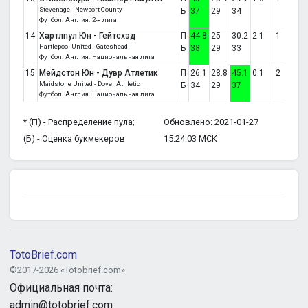
Stevenage - Newport County
Б
37
29
34
Футбол. Англия. 2-я лига
14
Хартлпул Юн - Гейтсхэд
П
44.8
25
30.2
2:1
1
Hartlepool United - Gateshead
Б
38
29
33
Футбол. Англия. Национальная лига
15
Мейдстон Юн - Дувр Атлетик
П
26.1
28.8
45.1
0:1
2
Maidstone United - Dover Athletic
Б
34
29
37
Футбол. Англия. Национальная лига
* (П) - Распределение пула;
Обновлено: 2021-01-27
(Б) - Оценка букмекеров
15:24:03 МСК
TotoBrief.com
©2017-2026 «Totobrief.com»
Официальная почта:
admin@totobrief.com