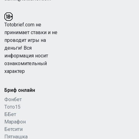
Totobrief.com не
принимает ставки и не
проводит игры на
деньги! Вся
информация носит
ознакомительный
характер
Бриф онлайн
Фонбет
Tото15
ББет
Марафон
Бетсити
Пятнашка