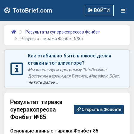
TotoBrief.com
ВОЙТИ
Результаты суперэкспрессов Фонбет
Результат тиража Фонбет №85
Как стабильно быть в плюсе делая
ставки в тотализаторе?
Мы используем программу TotoDecision.
Доступны версии для Бетсити, Марафон, ББет.
Читать далее...
Результат тиража
суперэкспресса
Открыть в Фонбете
Фонбет №85
Основные данные тиража Фонбет 85