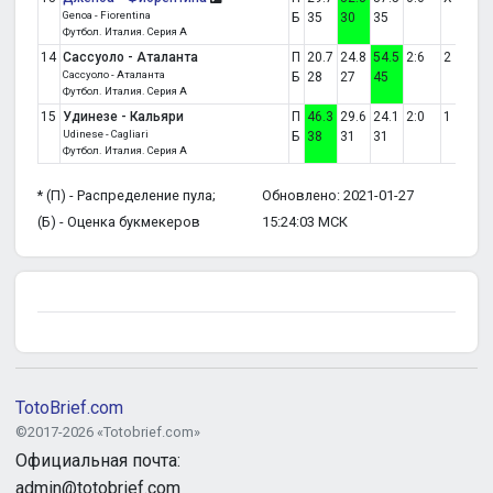
Genoa - Fiorentina
Б
35
30
35
Футбол. Италия. Серия А
14
Сассуоло - Аталанта
П
20.7
24.8
54.5
2:6
2
Сассуоло - Аталанта
Б
28
27
45
Футбол. Италия. Серия А
15
Удинезе - Кальяри
П
46.3
29.6
24.1
2:0
1
Udinese - Cagliari
Б
38
31
31
Футбол. Италия. Серия А
* (П) - Распределение пула;
Обновлено: 2021-01-27
(Б) - Оценка букмекеров
15:24:03 МСК
TotoBrief.com
©2017-2026 «Totobrief.com»
Официальная почта:
admin@totobrief.com