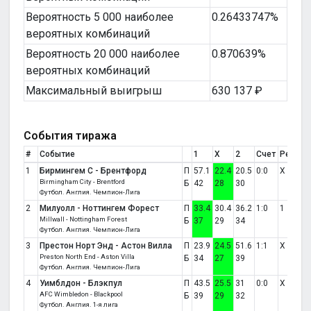
Вероятность 5 000 наиболее
0.26433747%
вероятных комбинаций
Вероятность 20 000 наиболее
0.870639%
вероятных комбинаций
Максимальный выигрыш
630 137 ₽
События тиража
#
Событие
1
X
2
Счет
Резуль
1
Бирмингем C - Брентфорд
П
57.1
22.4
20.5
0:0
X
Birmingham City - Brentford
Б
42
28
30
Футбол. Англия. Чемпион-Лига
2
Милуолл - Ноттингем Форест
П
33.4
30.4
36.2
1:0
1
Millwall - Nottingham Forest
Б
37
29
34
Футбол. Англия. Чемпион-Лига
3
Престон Норт Энд - Астон Вилла
П
23.9
24.5
51.6
1:1
X
Preston North End - Aston Villa
Б
34
27
39
Футбол. Англия. Чемпион-Лига
4
Уимблдон - Блэкпул
П
43.5
25.5
31
0:0
X
AFC Wimbledon - Blackpool
Б
39
29
32
Футбол. Англия. 1-я лига