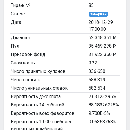
Тираж №
85
Статус
Завершен
Дата
2018-12-29
17:00:00
Джекпот
52 318 351 ₽
Пул
35 469 278 ₽
Призовой фонд
31 922 350 ₽
Сложность
9.22
Число принятых купонов
336 650
Число ставок
688 319
Число уникальных ставок
582 534
Вероятность джекпота
7.63123295%
Вероятность 14 событий
88.18326228%
Вероятность всех фаворитов
9.708E-5%
Вероятность 1 000 наиболее
0.06368768%
вероятных комбинаций