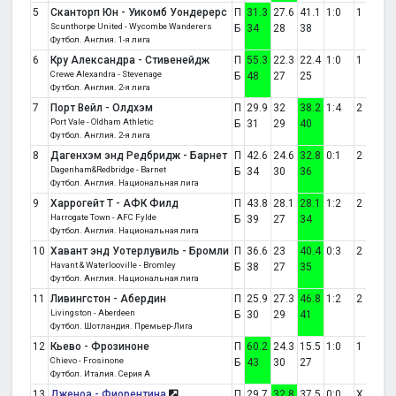
5
Сканторп Юн - Уикомб Уондерерс
П
31.3
27.6
41.1
1:0
1
Scunthorpe United - Wycombe Wanderers
Б
34
28
38
Футбол. Англия. 1-я лига
6
Кру Александра - Стивенейдж
П
55.3
22.3
22.4
1:0
1
Crewe Alexandra - Stevenage
Б
48
27
25
Футбол. Англия. 2-я лига
7
Порт Вейл - Олдхэм
П
29.9
32
38.2
1:4
2
Port Vale - Oldham Athletic
Б
31
29
40
Футбол. Англия. 2-я лига
8
Дагенхэм энд Редбридж - Барнет
П
42.6
24.6
32.8
0:1
2
Dagenham&Redbridge - Barnet
Б
34
30
36
Футбол. Англия. Национальная лига
9
Харрогейт Т - АФК Филд
П
43.8
28.1
28.1
1:2
2
Harrogate Town - AFC Fylde
Б
39
27
34
Футбол. Англия. Национальная лига
10
Хавант энд Уотерлувиль - Бромли
П
36.6
23
40.4
0:3
2
Havant & Waterlooville - Bromley
Б
38
27
35
Футбол. Англия. Национальная лига
11
Ливингстон - Абердин
П
25.9
27.3
46.8
1:2
2
Livingston - Aberdeen
Б
30
29
41
Футбол. Шотландия. Премьер-Лига
12
Кьево - Фрозиноне
П
60.2
24.3
15.5
1:0
1
Chievo - Frosinone
Б
43
30
27
Футбол. Италия. Серия А
13
Дженоа - Фиорентина
П
29.7
32.8
37.5
0:0
X