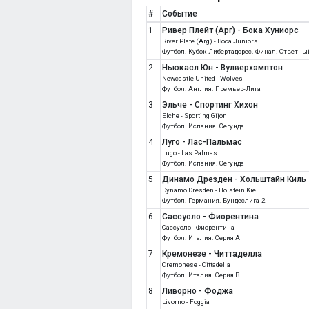
#
Событие
1
Ривер Плейт (Арг) - Бока Хуниорс
River Plate (Arg) - Boca Juniors
Футбол. Кубок Либертадорес. Финал. Ответны
2
Ньюкасл Юн - Вулверхэмптон
Newcastle United - Wolves
Футбол. Англия. Премьер-Лига
3
Эльче - Спортинг Хихон
Elche - Sporting Gijon
Футбол. Испания. Сегунда
4
Луго - Лас-Пальмас
Lugo - Las Palmas
Футбол. Испания. Сегунда
5
Динамо Дрезден - Хольштайн Киль
Dynamo Dresden - Holstein Kiel
Футбол. Германия. Бундеслига-2
6
Сассуоло - Фиорентина
Сассуоло - Фиорентина
Футбол. Италия. Серия А
7
Кремонезе - Читтаделла
Cremonese - Cittadella
Футбол. Италия. Серия В
8
Ливорно - Фоджа
Livorno - Foggia