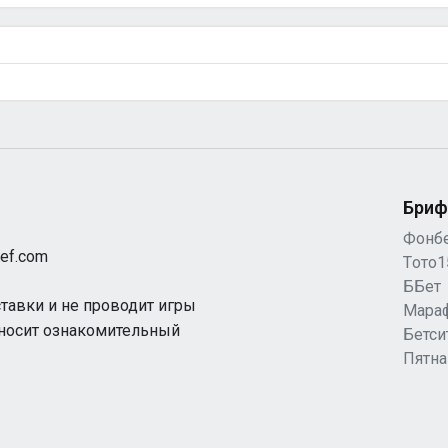
Бриф
Фонб
ef.com
Tото1
ББет
ставки и не проводит игры
Мара
 носит ознакомительный
Бетси
Пятн