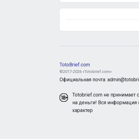
TotoBrief.com
©2017-2026 «Totobrief.com»
Официальная почта: admin@totobri
Totobrief.com не принимает 
на деньги! Вся информация
характер