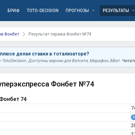
Я
БРИФ
TOTO-DECISION
ПРОГНОЗЫ
РЕЗУЛЬТАТЫ
ов Фонбет
Результат тиража Фонбет №74
 плюсе делая ставки в тотализаторе?
TotoDecision. Доступны версии для Бетсити, Марафон, ББет.
Читать
уперэкспресса Фонбет №74
Фонбет 74
7
З
2
2