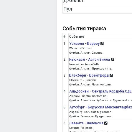
Джекпот
Пул
События тиража
#
Событие
1
Уолсолл - Бэрроу
Walsall - Barrow
Футбол. Англия. 2-я лига.
2
Ньюкасл - Астон Вилла
Newcastle - Aston Villa
Футбол. Англия. Премьер-лига.
3
Блэкберн - Брентфорд
Blackburn - Brentford
Футбол. Англия. Чемпионшип.
4
Альдосиви - Сентраль Кордоба Сд
Aldosivi - Central Cordoba SdE
Футбол. Аргентина. Кубок лиги. Групповой эт
5
Аугсбург - Боруссия Мёнхенгладба
Augsburg - Borussia M'gladbach
Футбол. Германия. Бундеслига.
6
Леванте - Валенсия
Levante - Valencia