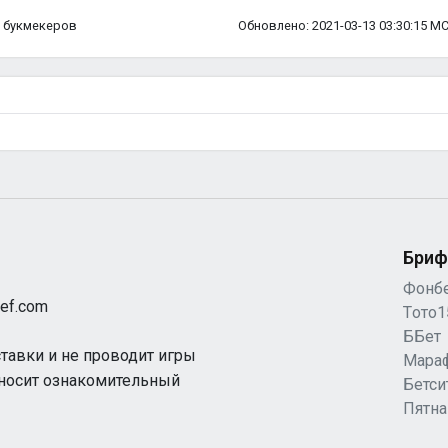
ка букмекеров
Обновлено: 2021-03-13 03:30:15 М
Бриф
Фонб
ef.com
Tото1
ББет
ставки и не проводит игры
Мара
 носит ознакомительный
Бетси
Пятн