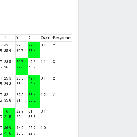
1
X
2
Счет
Результат
П
43.1
29.8
27.1
0:1
2
Б
35.9
30.7
33.4
П
23.5
26.7
49.9
1:1
X
Б
26.1
27.6
46.4
П
25.3
25.3
49.4
0:1
2
Б
29.3
28.4
42.4
П
32.1
29.5
38.4
1:2
2
Б
35.8
31
33.2
П
16.1
22.9
61
3:1
1
Б
21.5
23
55.5
П
36.9
34.9
28.2
1:0
1
Б
41.6
28.8
29.7