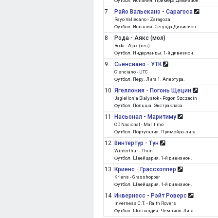
Футбол. Испания. Примера Дивизион.
7
Райо Вальекано - Сарагоса
Rayo Vallecano - Zaragoza
Футбол. Испания. Сегунда Дивизион.
8
Рода - Аякс (мол)
Roda - Ajax (res)
Футбол. Нидерланды. 1-й дивизион.
9
Сьенсиано - УТК
Cienciano - UTC
Футбол. Перу. Лига 1. Апертура.
10
Ягеллония - Погонь Щецин
Jagiellonia Bialystok - Pogon Szczecin
Футбол. Польша. Экстракласа.
11
Насьонал - Маритиму
CD Nacional - Maritimo
Футбол. Португалия. Примейра-лига.
12
Винтертур - Тун
Winterthur - Thun
Футбол. Швейцария. 1-й дивизион.
13
Криенс - Грассхоппер
Kriens - Grasshopper
Футбол. Швейцария. 1-й дивизион.
14
Инвернесс - Рэйт Роверс
Inverness C.T. - Raith Rovers
Футбол. Шотландия. Чемпион-Лига.