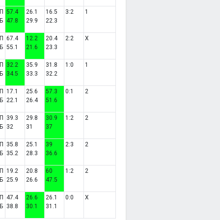
П
57.4
26.1
16.5
3:2
1
Б
47.8
29.9
22.3
П
67.4
12.2
20.4
2:2
X
Б
55.1
21.6
23.3
П
32.2
35.9
31.8
1:0
1
Б
34.5
33.3
32.2
П
17.1
25.6
57.3
0:1
2
Б
22.1
26.4
51.6
П
39.3
29.8
30.9
1:2
2
Б
32
31
37
П
35.8
25.1
39
2:3
2
Б
35.2
28.3
36.6
П
19.2
20.8
60
1:2
2
Б
25.9
26.6
47.5
П
47.4
26.6
26.1
0:0
X
Б
38.8
30.1
31.1