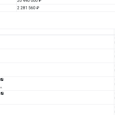
20 440 000 ₽
2 281 560 ₽
Е
ап.
х