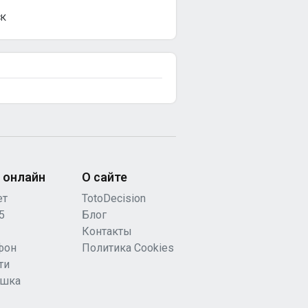
СК
 онлайн
О сайте
ет
TotoDecision
5
Блог
Контакты
фон
Политика Cookies
ти
ашка