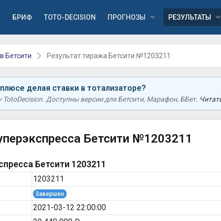
Я
БРИФ
TOTO-DECISION
ПРОГНОЗЫ
РЕЗУЛЬТАТЫ
в Бетсити
Результат тиража Бетсити №1203211
 плюсе делая ставки в тотализаторе?
TotoDecision. Доступны версии для Бетсити, Марафон, ББет.
Читать
уперэкспресса Бетсити №1203211
пресса Бетсити 1203211
1203211
Завершен
2021-03-12 22:00:00