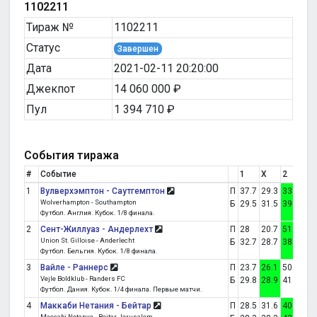
1102211
Тираж №
1102211
Статус
Завершен
Дата
2021-02-11 20:20:00
Джекпот
14 060 000 ₽
Пул
1 394 710 ₽
События тиража
#
Событие
1
X
2
Сч
1
Вулверхэмптон - Саутгемптон
П
37.7
29.3
33.1
0:2
Wolverhampton - Southampton
Б
29.5
31.5
39
Футбол. Англия. Кубок. 1/8 финала.
2
Сент-Жиллуаз - Андерлехт
П
28
20.7
51.3
0:5
Union St. Gilloise - Anderlecht
Б
32.7
28.7
38.6
Футбол. Бельгия. Кубок. 1/8 финала.
3
Вайле - Раннерс
П
23.7
26.1
50.2
0:0
Vejle Boldklub - Randers FC
Б
29.8
28.9
41.4
Футбол. Дания. Кубок. 1/4 финала. Первые матчи.
4
Маккаби Нетания - Бейтар
П
28.5
31.6
40
1:2
Maccabi Netanya - Beitar Jerusalem