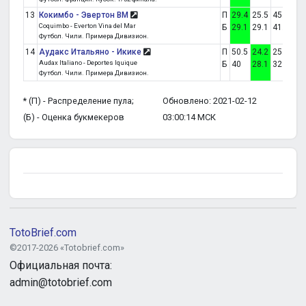
13
Кокимбо - Эвертон ВМ
П
29.4
25.5
45.1
3:0
Coquimbo - Everton Vina del Mar
Б
29.1
29.1
41.9
Футбол. Чили. Примера Дивизион.
14
Аудакс Итальяно - Икике
П
50.5
24.2
25.3
1:1
Audax Italiano - Deportes Iquique
Б
40
28.1
32
Футбол. Чили. Примера Дивизион.
* (П) - Распределение пула;
Обновлено: 2021-02-12
(Б) - Оценка букмекеров
03:00:14 МСК
TotoBrief.com
©2017-2026 «Totobrief.com»
Официальная почта:
admin@totobrief.com