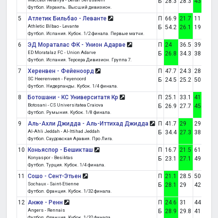
Б
28.3
28.3
43.4
Футбол. Израиль. Высший дивизион.
5
Атлетик Бильбао - Леванте
П
66.9
21.7
11.4
1:1
Athletic Bilbao - Levante
Б
54.2
26.1
19.7
Футбол. Испания. Кубок. 1/2 финала. Первые матчи.
6
ЭД Мораталас ФК - Унион Адарве
П
24
36.5
39.5
3:1
ED Moratalaz FC - Union Adarve
Б
26.8
34.3
38.9
Футбол. Испания. Терсера Дивизион. Группа 7.
7
Херенвен - Фейеноорд
П
47.7
24.3
28
от
SC Heerenveen - Feyenoord
Б
24.5
25.2
50.3
Футбол. Нидерланды. Кубок. 1/4 финала.
8
Ботошани - КС Университатя Кр
П
25.1
33.1
41.8
0:1
Botosani - CS Universitatea Craiova
Б
26.9
27.7
45.5
Футбол. Румыния. Кубок. 1/8 финала.
9
Аль-Ахли Джидда - Аль-Иттихад Джидда
П
41.7
29
29.3
1:1
Al-Ahli Jeddah - Al-Ittihad Jeddah
Б
34.4
27.3
38.3
Футбол. Саудовская Аравия. Про Лига.
10
Коньяспор - Бешикташ
П
16.7
21.5
61.8
1:1
Konyaspor - Besiktas
Б
23.1
27.1
49.9
Футбол. Турция. Кубок. 1/4 финала.
11
Сошо - Сент-Этьен
П
21.1
28.5
50.4
1:0
Sochaux - Saint-Etienne
Б
28.1
29
42.9
Футбол. Франция. Кубок. 1/32 финала.
12
Анже - Ренн
П
24.6
31
44.4
2:1
Angers - Rennais
Б
28.9
29.8
41.4
Футбол. Франция. Кубок. 1/32 финала.