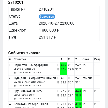
2710201
Тираж №
2710201
Статус
Завершен
Дата
2020-10-27 22:00:00
Джекпот
1 880 000 ₽
Пул
253 317 ₽
События тиража
#
Событие
1
X
2
Счет
Результа
1
Чарльтон - Оксфорд Юн
П
49.7
26.1
24.2
2:0
1
Charlton - Oxford Utd
Б
34.4
29.9
35.7
Футбол. Англия. 1-я лига.
2
Суиндон - Аккрингтон Стэнли
П
41
35
24.1
отмена
Swindon - Accrington Stanley
Б
38.8
30.1
31.1
Футбол. Англия. 1-я лига.
3
Кру - Линкольн Сити
П
27.7
28
44.4
0:1
2
Crewe - Lincoln City
Б
32.1
29.1
38.8
Футбол. Англия. 1-я лига.
4
Бристоль Роверс - Халл
П
23.1
27.1
49.8
1:3
2
Bristol Rovers - Hull