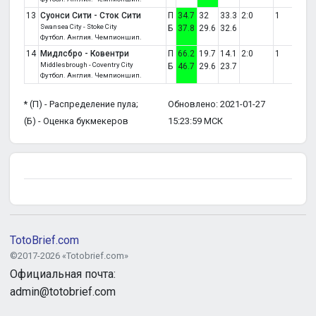
13
Суонси Сити - Сток Сити
П
34.7
32
33.3
2:0
1
Swansea City - Stoke City
Б
37.8
29.6
32.6
Футбол. Англия. Чемпионшип.
14
Мидлсбро - Ковентри
П
66.2
19.7
14.1
2:0
1
Middlesbrough - Coventry City
Б
46.7
29.6
23.7
Футбол. Англия. Чемпионшип.
* (П) - Распределение пула;
Обновлено: 2021-01-27
(Б) - Оценка букмекеров
15:23:59 МСК
TotoBrief.com
©2017-2026 «Totobrief.com»
Официальная почта:
admin@totobrief.com