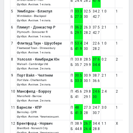
Б
24.4
28.2
47.4
Футбол. Англия. 1-я лига.
5
Уимблдон - Блэкпул
П
33.3
32.5
34.2
1:0
1
Wimbledon - Blackpool
Б
27.3
30
42.7
Футбол. Англия. 1-я лига.
6
Плимут - Донкастер Р
П
36.2
26.3
37.5
2:1
1
Plymouth - Doncaster R
Б
29.1
28.2
42.7
Футбол. Англия. 1-я лига.
7
Флитвуд Таун - Шрусбери
П
53.4
24
22.6
1:0
1
Fleetwood Town - Shrewsbury
Б
41.9
30
28.2
Футбол. Англия. 1-я лига.
8
Уолсолл - Кембридж Юн
П
33.8
28.5
37.6
0:2
2
Walsall - Cambridge Utd
Б
35.7
29.9
34.4
Футбол. Англия. 2-я лига.
9
Порт Вэйл - Челтнем
П
30.5
30.9
38.7
2:1
1
Port Vale - Cheltenham
Б
33.3
30.1
36.6
Футбол. Англия. 2-я лига.
10
Мансфилд - Бэрроу
П
45.6
29.8
24.6
2:4
2
Mansfield - Barrow
Б
41
29.1
30
Футбол. Англия. 2-я лига.
11
Барнсли - КПР
П
48
27.3
24.7
3:0
1
Barnsley - QPR
Б
41.3
28
30.7
Футбол. Англия. Чемпионшип.
12
Брентфорд - Норвич
П
38.9
26.7
34.4
1:1
X
Brentford - Norwich City
Б
44.8
26.4
28.8
Футбол. Англия. Чемпионшип.