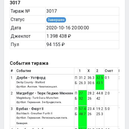
3017
Тираж №
3017
Статус
Завершен
Дата
2020-10-16 20:00:00
Джекпот
1 398 438 ₽
Пул
94 155 ₽
События тиража
#
Событие
1
X
2
Счет
Резул
1
Дерби - Уотфорд
П
31.2
36.3
32.5
0:1
2
Derby County - Watford
Б
26.3
30.6
43.1
Футбол. Англия. Чемпионшип.
2
Магдебург - Тюрк Гюджю Мюнхен
П
27
28.2
44.8
2:0
1
Magdeburg - Turk Gucu Munchen
Б
32
26
42
Футбол. Германия. 3-я бундеслига.
3
Бухбах - Фюрт II
П
57.4
23.4
19.2
5:0
1
Buchbach - Greuther Furth II
Б
48.7
26
25.3
Футбол. Германия. Региональная лига.
Бавария.