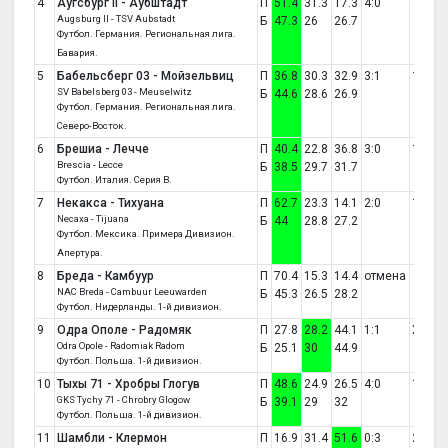
4
Аугсбург II - Аубштадт
П
51.4
31.3
17.3
4:0
1
Augsburg II - TSV Aubstadt
Б
47.3
26
26.7
Футбол. Германия. Региональная лига.
Бавария.
5
Бабельсберг 03 - Мойзельвиц
П
36.8
30.3
32.9
3:1
1
SV Babelsberg 03 - Meuselwitz
Б
44.6
28.6
26.9
Футбол. Германия. Региональная лига.
Северо-Восток.
6
Брешиа - Лечче
П
40.4
22.8
36.8
3:0
1
Brescia - Lecce
Б
38.5
29.7
31.7
Футбол. Италия. Серия B.
7
Некакса - Тихуана
П
62.7
23.3
14.1
2:0
1
Necaxa - Tijuana
Б
44
28.8
27.2
Футбол. Мексика. Примера Дивизион.
Апертура.
8
Бреда - Камбуур
П
70.4
15.3
14.4
отмена
NAC Breda - Cambuur Leeuwarden
Б
45.3
26.5
28.2
Футбол. Нидерланды. 1-й дивизион.
9
Одра Ополе - Радомяк
П
27.8
28.2
44.1
1:1
X
Odra Opole - Radomiak Radom
Б
25.1
30
44.9
Футбол. Польша. 1-й дивизион.
10
Тыхы 71 - Хробры Глогув
П
48.6
24.9
26.5
4:0
1
GKS Tychy 71 - Chrobry Glogow
Б
39.1
29
32
Футбол. Польша. 1-й дивизион.
11
Шамбли - Клермон
П
16.9
31.4
51.6
0:3
2