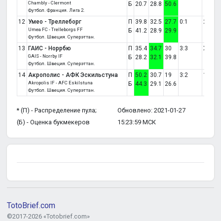
Chambly - Clermont
Б
20.7
28.8
50.6
Футбол. Франция. Лига 2.
12
Умео - Треллеборг
П
39.8
32.5
27.7
0:1
2
Umea FC - Trelleborgs FF
Б
41.2
28.9
29.9
Футбол. Швеция. Суперэттан.
13
ГАИС - Норрбю
П
35.4
34.7
30
3:3
X
GAIS - Norrby IF
Б
28.2
32.1
39.8
Футбол. Швеция. Суперэттан.
14
Акрополис - АФК Эскильстуна
П
50.2
30.7
19
3:2
1
Akropolis IF - AFC Eskilstuna
Б
44.3
29.1
26.6
Футбол. Швеция. Суперэттан.
* (П) - Распределение пула;
Обновлено: 2021-01-27
(Б) - Оценка букмекеров
15:23:59 МСК
TotoBrief.com
©2017-2026 «Totobrief.com»