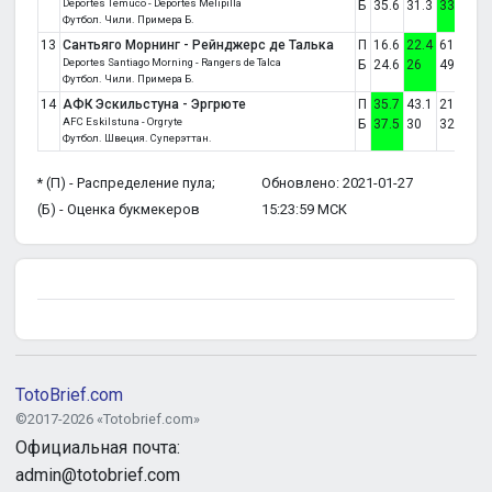
Deportes Temuco - Deportes Melipilla
Б
35.6
31.3
33
Футбол. Чили. Примера Б.
13
Сантьяго Морнинг - Рейнджерс де Талька
П
16.6
22.4
61.1
1:1
Deportes Santiago Morning - Rangers de Talca
Б
24.6
26
49.4
Футбол. Чили. Примера Б.
14
АФК Эскильстуна - Эргрюте
П
35.7
43.1
21.2
1:0
AFC Eskilstuna - Orgryte
Б
37.5
30
32.6
Футбол. Швеция. Суперэттан.
* (П) - Распределение пула;
Обновлено: 2021-01-27
(Б) - Оценка букмекеров
15:23:59 МСК
TotoBrief.com
©2017-2026 «Totobrief.com»
Официальная почта:
admin@totobrief.com