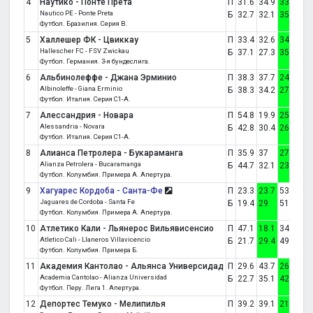
4
Наутико - Понте Прета
П
31.6
34.9
33.6
0:2
Nautico PE - Ponte Preta
Б
32.7
32.1
35.2
Футбол. Бразилия. Серия B.
5
Халлешер ФК - Цвиккау
П
33.4
32.6
34
0:2
Hallescher FC - FSV Zwickau
Б
37.1
27.3
35.7
Футбол. Германия. 3-я бундеслига.
6
Альбинолеффе - Джана Эрминио
П
38.3
37.7
24.1
0:1
Albinoleffe - Giana Erminio
Б
38.3
34.2
27.5
Футбол. Италия. Серия C1-A.
7
Алессандрия - Новара
П
54.8
19.9
25.2
1:2
Alessandria - Novara
Б
42.8
30.4
26.8
Футбол. Италия. Серия C1-A.
8
Алианса Петролера - Букараманга
П
35.9
37
27.2
1:2
Alianza Petrolera - Bucaramanga
Б
44.7
32.1
23.3
Футбол. Колумбия. Примера А. Апертура.
9
Хагуарес Кордоба - Санта-Фе
П
23.3
23.7
53
1:1
Jaguares de Cordoba - Santa Fe
Б
19.4
29
51.6
Футбол. Колумбия. Примера А. Апертура.
10
Атлетико Кали - Льянерос Вильявисенсио
П
47.1
18.1
34.8
1:1
Atletico Cali - Llaneros Villavicencio
Б
21.7
29.4
49
Футбол. Колумбия. Примера Б.
11
Академия Кантолао - Альянса Универсидад
П
29.6
43.7
26.7
1:2
Academia Cantolao - Alianza Universidad
Б
22.7
35.1
42.3
Футбол. Перу. Лига 1. Апертура.
12
Депортес Темуко - Мелипилья
П
39.2
39.1
21.8
0:3