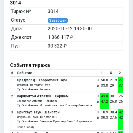
3014
Тираж №
3014
Статус
Завершен
Дата
2020-10-12 19:30:00
Джекпот
1 366 117 ₽
Пул
30 322 ₽
События тиража
#
Событие
1
X
2
Сч
1
Брэдфорд - Хэрроугейт Таун
П
50.8
21.9
27.3
0:1
Bradford - Harrogate Town
Б
33.8
29
37.2
Футбол. Англия. 2-я лига.
2
Каршолтон Атлетик - Хоршем
П
43.8
30
26.2
3:1
Carshalton Athletic - Horsham
Б
47.2
26.8
26
Футбол. Англия. Истмийская лига. Премьер Дивизион.
3
Бригхауc Таун - Данстон
П
18.9
38.4
42.8
3:4
Brighouse Town - Dunston UTS
Б
30.3
27.6
42.1
Футбол. Англия. Северная Премьер-Лига. 1-й дивизион.
Север-Запад.