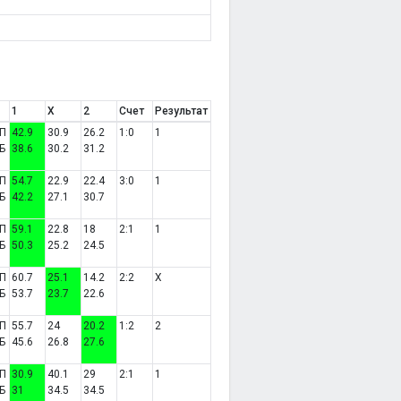
1
X
2
Счет
Результат
П
42.9
30.9
26.2
1:0
1
Б
38.6
30.2
31.2
П
54.7
22.9
22.4
3:0
1
Б
42.2
27.1
30.7
П
59.1
22.8
18
2:1
1
Б
50.3
25.2
24.5
П
60.7
25.1
14.2
2:2
X
Б
53.7
23.7
22.6
П
55.7
24
20.2
1:2
2
Б
45.6
26.8
27.6
П
30.9
40.1
29
2:1
1
Б
31
34.5
34.5