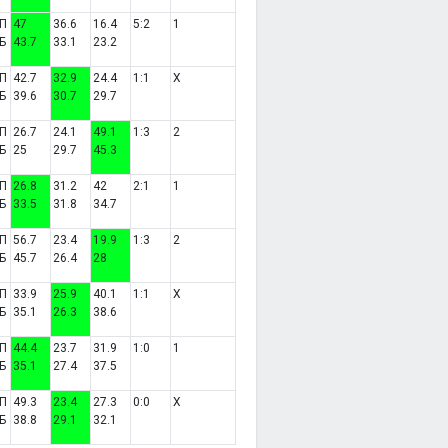
П
47
36.6
16.4
5:2
1
Б
43.7
33.1
23.2
П
42.7
32.9
24.4
1:1
X
Б
39.6
30.7
29.7
П
26.7
24.1
49.1
1:3
2
Б
25
29.7
45.3
П
26.8
31.2
42
2:1
1
Б
33.5
31.8
34.7
П
56.7
23.4
19.9
1:3
2
Б
45.7
26.4
28
П
33.9
25.9
40.1
1:1
X
Б
35.1
26.3
38.6
П
44.4
23.7
31.9
1:0
1
Б
35.1
27.4
37.5
П
49.3
23.4
27.3
0:0
X
Б
38.8
29.1
32.1