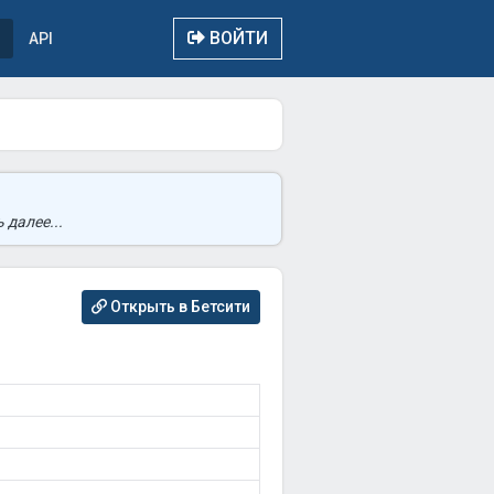
ВОЙТИ
API
 далее...
Открыть в Бетсити