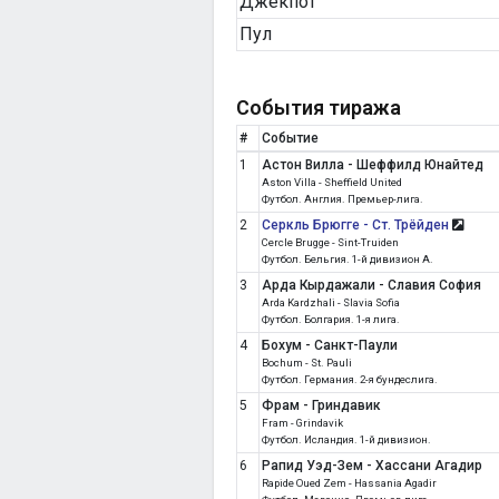
Джекпот
Пул
События тиража
#
Событие
1
Астон Вилла - Шеффилд Юнайтед
Aston Villa - Sheffield United
Футбол. Англия. Премьер-лига.
2
Серкль Брюгге - Ст. Трёйден
Cercle Brugge - Sint-Truiden
Футбол. Бельгия. 1-й дивизион А.
3
Арда Кырдажали - Славия София
Arda Kardzhali - Slavia Sofia
Футбол. Болгария. 1-я лига.
4
Бохум - Санкт-Паули
Bochum - St. Pauli
Футбол. Германия. 2-я бундеслига.
5
Фрам - Гриндавик
Fram - Grindavik
Футбол. Исландия. 1-й дивизион.
6
Рапид Уэд-Зем - Хассани Агадир
Rapide Oued Zem - Hassania Agadir