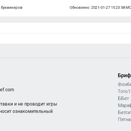
ка букмекеров
Обновлено: 2021-01-27 15:23:58 М
Бриф
Фонб
ef.com
Tото1
ББет
ставки и не проводит игры
Мара
 носит ознакомительный
Бетси
Пятн