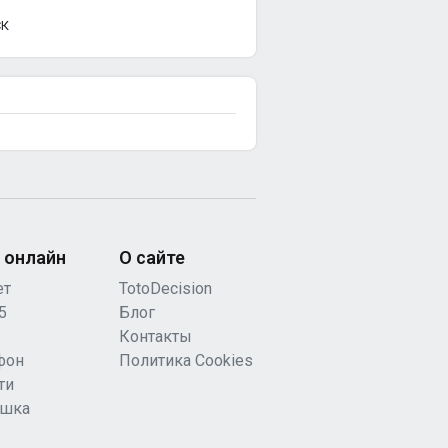
СК
 онлайн
О сайте
ет
TotoDecision
5
Блог
Контакты
фон
Политика Cookies
ти
ашка