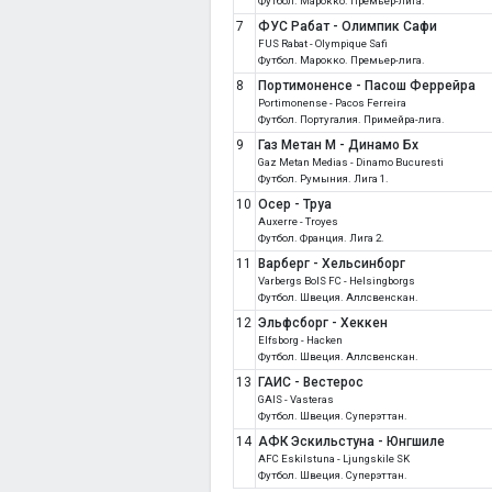
Футбол. Марокко. Премьер-лига.
7
ФУС Рабат - Олимпик Сафи
FUS Rabat - Olympique Safi
Футбол. Марокко. Премьер-лига.
8
Портимоненсе - Пасош Феррейра
Portimonense - Pacos Ferreira
Футбол. Португалия. Примейра-лига.
9
Газ Метан М - Динамо Бх
Gaz Metan Medias - Dinamo Bucuresti
Футбол. Румыния. Лига 1.
10
Осер - Труа
Auxerre - Troyes
Футбол. Франция. Лига 2.
11
Варберг - Хельсинборг
Varbergs BoIS FC - Helsingborgs
Футбол. Швеция. Аллсвенскан.
12
Эльфсборг - Хеккен
Elfsborg - Hacken
Футбол. Швеция. Аллсвенскан.
13
ГАИС - Вестерос
GAIS - Vasteras
Футбол. Швеция. Суперэттан.
14
АФК Эскильстуна - Юнгшиле
AFC Eskilstuna - Ljungskile SK
Футбол. Швеция. Суперэттан.