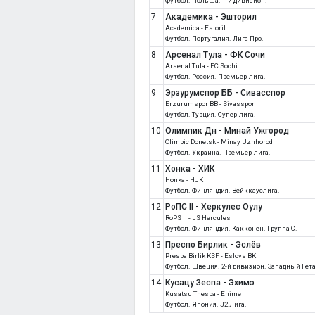
Футбол. Польша. 1-й дивизион.
7
Академика - Эшторил
Academica - Estoril
Футбол. Португалия. Лига Про.
8
Арсенал Тула - ФК Сочи
Arsenal Tula - FC Sochi
Футбол. Россия. Премьер-лига.
9
Эрзурумспор ББ - Сивасспор
Erzurumspor BB - Sivasspor
Футбол. Турция. Супер-лига.
10
Олимпик Дн - Минай Ужгород
Olimpic Donetsk - Minay Uzhhorod
Футбол. Украина. Премьер-лига.
11
Хонка - ХИК
Honka - HJK
Футбол. Финляндия. Вейккауслига.
12
РоПС II - Херкулес Оулу
RoPS II - JS Hercules
Футбол. Финляндия. Какконен. Группа C.
13
Преспо Бирлик - Эслёв
Prespa Birlik KSF - Eslovs BK
Футбол. Швеция. 2-й дивизион. Западный Гёт
14
Кусацу Зеспа - Эхимэ
Kusatsu Thespa - Ehime
Футбол. Япония. J2 Лига.