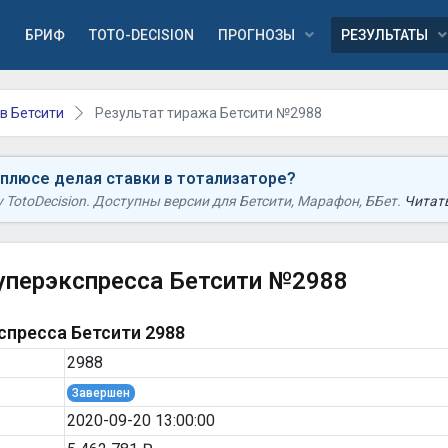
Я
БРИФ
TOTO-DECISION
ПРОГНОЗЫ
РЕЗУЛЬТАТЫ
в Бетсити
Результат тиража Бетсити №2988
 плюсе делая ставки в тотализаторе?
TotoDecision. Доступны версии для Бетсити, Марафон, ББет.
Читать
уперэкспресса Бетсити №2988
пресса Бетсити 2988
2988
Завершен
2020-09-20 13:00:00