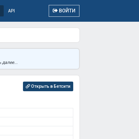
ВОЙТИ
API
 далее...
Открыть в Бетсити