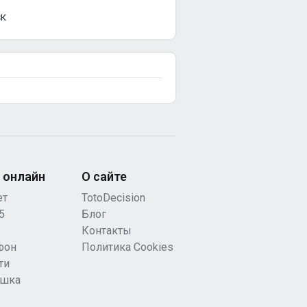
СК
 онлайн
О сайте
ет
TotoDecision
5
Блог
Контакты
фон
Политика Cookies
ти
ашка