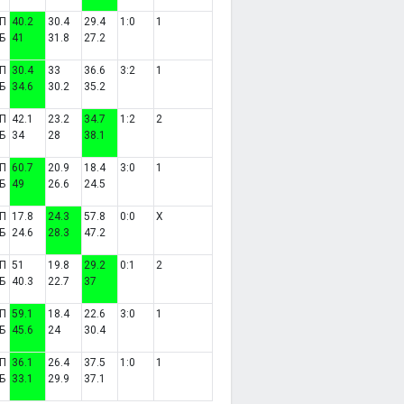
П
40.2
30.4
29.4
1:0
1
Б
41
31.8
27.2
П
30.4
33
36.6
3:2
1
Б
34.6
30.2
35.2
П
42.1
23.2
34.7
1:2
2
Б
34
28
38.1
П
60.7
20.9
18.4
3:0
1
Б
49
26.6
24.5
П
17.8
24.3
57.8
0:0
X
Б
24.6
28.3
47.2
П
51
19.8
29.2
0:1
2
Б
40.3
22.7
37
П
59.1
18.4
22.6
3:0
1
Б
45.6
24
30.4
П
36.1
26.4
37.5
1:0
1
Б
33.1
29.9
37.1