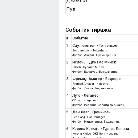
Джекпот
Пул
События тиража
#
Событие
1
Саутгемптон - Тоттенхэм
Southampton - Tottenham
Футбол. Англия. Премьер-лига.
2
Ислочь - Динамо Минск
Isloch - Dynamo Minsk
Футбол. Беларусь. Высшая лига.
3
Фремад Амагер - Видовре
Fremad Amager - Hvidovre
Футбол. Дания. 1-й дивизион.
4
Луго - Леганес
CD Lugo - Leganes
Футбол. Испания. Сегунда Дивизион.
5
Ден Хааг - Гронинген
Den Haag - FC Groningen
Футбол. Нидерланды. Эредивизи.
6
Корона Кельце - Гурник Ленчна
Korona Kielce - GKS Gornik Leczna