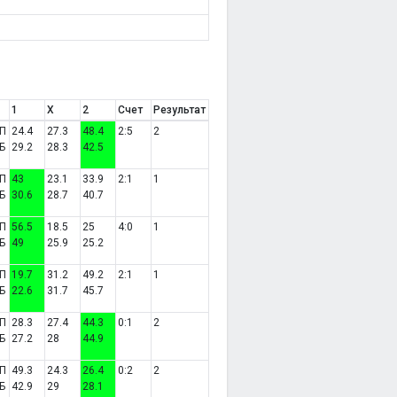
1
X
2
Счет
Результат
П
24.4
27.3
48.4
2:5
2
Б
29.2
28.3
42.5
П
43
23.1
33.9
2:1
1
Б
30.6
28.7
40.7
П
56.5
18.5
25
4:0
1
Б
49
25.9
25.2
П
19.7
31.2
49.2
2:1
1
Б
22.6
31.7
45.7
П
28.3
27.4
44.3
0:1
2
Б
27.2
28
44.9
П
49.3
24.3
26.4
0:2
2
Б
42.9
29
28.1