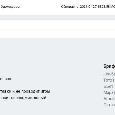
ка букмекеров
Обновлено: 2021-01-27 15:23:58 М
Бриф
Фонб
ef.com
Tото1
ББет
ставки и не проводит игры
Мара
 носит ознакомительный
Бетси
Пятн