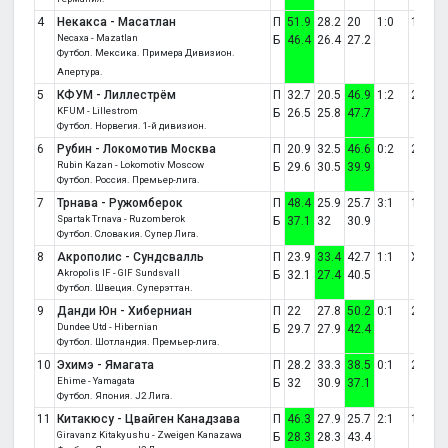
4
Некакса - Масатлан
П
51.9
28.2
20
1:0
1
Necaxa - Mazatlan
Б
46.4
26.4
27.2
Футбол. Мексика. Примера Дивизион.
Апертура.
5
КФУМ - Лиллестрём
П
32.7
20.5
46.9
1:2
2
KFUM - Lillestrom
Б
26.5
25.8
47.7
Футбол. Норвегия. 1-й дивизион.
6
Рубин - Локомотив Москва
П
20.9
32.5
46.6
0:2
2
Rubin Kazan - Lokomotiv Moscow
Б
29.6
30.5
39.9
Футбол. Россия. Премьер-лига.
7
Трнава - Ружомберок
П
48.4
25.9
25.7
3:1
1
Spartak Trnava - Ruzomberok
Б
37.1
32
30.9
Футбол. Словакия. Супер Лига.
8
Акрополис - Сундсвалль
П
23.9
33.4
42.7
1:1
X
Akropolis IF - GIF Sundsvall
Б
32.1
27.4
40.5
Футбол. Швеция. Суперэттан.
9
Данди Юн - Хиберниан
П
22
27.8
50.2
0:1
2
Dundee Utd - Hibernian
Б
29.7
27.9
42.4
Футбол. Шотландия. Премьер-лига.
10
Эхимэ - Ямагата
П
28.2
33.3
38.5
0:1
2
Ehime - Yamagata
Б
32
30.9
37.1
Футбол. Япония. J2 Лига.
11
Китакюсу - Цвайген Канадзава
П
46.3
27.9
25.7
2:1
1
Giravanz Kitakyushu - Zweigen Kanazawa
Б
28.3
28.3
43.4