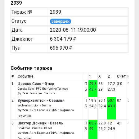
2939
Тираж №
2939
Статус
Завершен
Дата
2020-08-11 19:00:00
Джекпот
6 304 179 ₽
Пул
695 970 ₽
События тиража
#
Событие
1
X
2
Счет
Резул
1
Царско Село - Этыр
П
49.8
33
17.2
3:0
1
Carsko Selo - PFC Etar Veliko Tarnovo
Б
43.7
29
27.3
Футбол. Болгария. 1-я лига.
2
Вулверхэмптон - Севилья
П
19.8
30.1
50.1
0:1
2
Wolverhampton - Sevilla
Б
24.3
32.4
43.3
Футбол. Лига Европы УЕФА. 1/4 финала.
Германия.
3
Шахтер Донецк - Базель
П
65.2
22.8
12
4:1
1
Shakhtar Donetsk - Basel
Б
49
26.2
24.9
Футбол. Лига Европы УЕФА. 1/4 финала.
Германия.