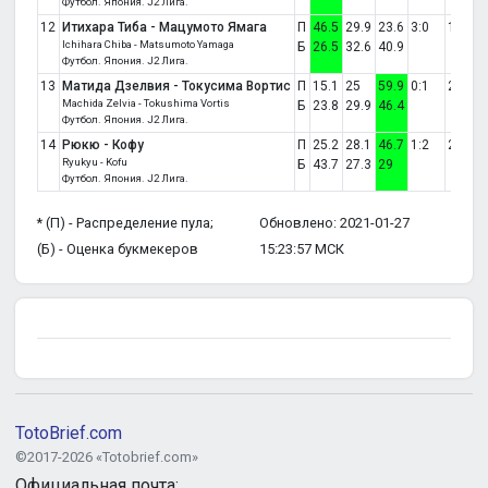
Футбол. Япония. J2 Лига.
12
Итихара Тиба - Мацумото Ямага
П
46.5
29.9
23.6
3:0
1
Ichihara Chiba - Matsumoto Yamaga
Б
26.5
32.6
40.9
Футбол. Япония. J2 Лига.
13
Матида Дзелвия - Токусима Вортис
П
15.1
25
59.9
0:1
2
Machida Zelvia - Tokushima Vortis
Б
23.8
29.9
46.4
Футбол. Япония. J2 Лига.
14
Рюкю - Кофу
П
25.2
28.1
46.7
1:2
2
Ryukyu - Kofu
Б
43.7
27.3
29
Футбол. Япония. J2 Лига.
* (П) - Распределение пула;
Обновлено: 2021-01-27
(Б) - Оценка букмекеров
15:23:57 МСК
TotoBrief.com
©2017-2026 «Totobrief.com»
Официальная почта: