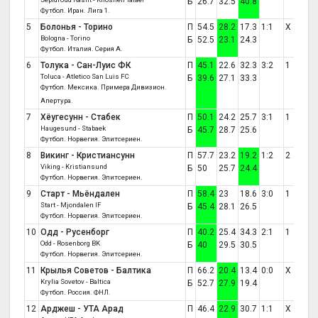
Б
26.7
32.5
40.8
Футбол. Иран. Лига 1.
5
Болонья - Торино
П
54.5
28.2
17.3
1:1
X
Bologna - Torino
Б
52.5
23.1
24.3
Футбол. Италия. Серия A.
6
Толука - Сан-Луис ФК
П
45.1
22.6
32.3
3:2
1
Toluca - Atletico San Luis FC
Б
39.6
27.1
33.3
Футбол. Мексика. Примера Дивизион.
Апертура.
7
Хёугесунн - Стабек
П
50.1
24.2
25.7
3:1
1
Haugesund - Stabaek
Б
45.7
28.7
25.6
Футбол. Норвегия. Элитсериен.
8
Викинг - Кристиансунн
П
57.7
23.2
19.2
1:2
2
Viking - Kristiansund
Б
50
25.7
24.4
Футбол. Норвегия. Элитсериен.
9
Старт - Мьёндален
П
58.4
23
18.6
3:0
1
Start - Mjondalen IF
Б
45.4
28.1
26.5
Футбол. Норвегия. Элитсериен.
10
Одд - Русенборг
П
40.2
25.4
34.3
2:1
1
Odd - Rosenborg BK
Б
40
29.5
30.5
Футбол. Норвегия. Элитсериен.
11
Крылья Советов - Балтика
П
66.2
20.4
13.4
0:0
X
Krylia Sovetov - Baltica
Б
52.7
27.9
19.4
Футбол. Россия. ФНЛ.
12
Арджеш - УТА Арад
П
46.4
22.9
30.7
1:1
X