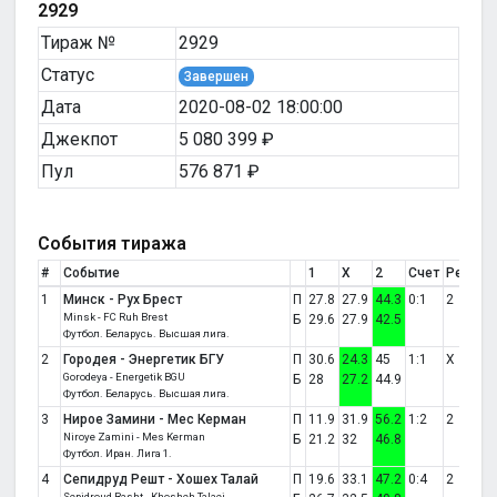
2929
Тираж №
2929
Статус
Завершен
Дата
2020-08-02 18:00:00
Джекпот
5 080 399 ₽
Пул
576 871 ₽
События тиража
#
Событие
1
X
2
Счет
Резуль
1
Минск - Рух Брест
П
27.8
27.9
44.3
0:1
2
Minsk - FC Ruh Brest
Б
29.6
27.9
42.5
Футбол. Беларусь. Высшая лига.
2
Городея - Энергетик БГУ
П
30.6
24.3
45
1:1
X
Gorodeya - Energetik BGU
Б
28
27.2
44.9
Футбол. Беларусь. Высшая лига.
3
Нирое Замини - Мес Керман
П
11.9
31.9
56.2
1:2
2
Niroye Zamini - Mes Kerman
Б
21.2
32
46.8
Футбол. Иран. Лига 1.
4
Сепидруд Решт - Хошех Талай
П
19.6
33.1
47.2
0:4
2
Sepidroud Rasht - Khosheh Talaei