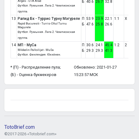
Arges - UTA Arad
Б
40.6
26.7
32.8
Футбол. Румыния. Лига 2. Чемпионская
группа.
13
Рапид Бх - Туррис Турну Мэгуреле
П
53.9
23.9
22.1
1:1
X
Rapid Bucuresti - Turris-Oltul Turnu
Б
47.6
25.8
26.6
Magurele
Футбол. Румыния. Лига 2. Чемпионская
группа.
14
МП - МуСа
П
30.6
24.1
45.4
1:2
2
Mikkelin Palloilijat - MuSa
Б
29.3
29.3
41.3
Футбол. Финляндия. Юккёнен.
* (П) - Распределение пула;
Обновлено: 2021-01-27
(Б) - Оценка букмекеров
15:23:57 МСК
TotoBrief.com
©2017-2026 «Totobrief.com»