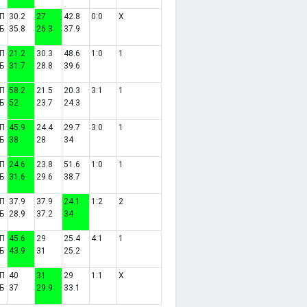
П
30.2
27
42.8
0:0
X
Б
35.8
26.3
37.9
П
21.2
30.3
48.6
1:0
1
Б
31.7
28.8
39.6
П
58.2
21.5
20.3
3:1
1
Б
52
23.7
24.3
П
45.9
24.4
29.7
3:0
1
Б
38
28
34
П
24.6
23.8
51.6
1:0
1
Б
31.6
29.6
38.7
П
37.9
37.9
24.1
1:2
2
Б
28.9
37.2
34
П
45.6
29
25.4
4:1
1
Б
43.9
31
25.2
П
40
31
29
1:1
X
Б
37
29.9
33.1