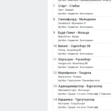
Футбол. Мексика. Примера Дивизион. Аперту
7
Старт - Стабек
Start - Stabaek
Футбол. Норвегия. Элитсериен.
8
Саннефьорд - Мьёндален
Sandefjord - Mjondalen IF
Футбол. Норвегия. Элитсериен.
9
Будё-Глимт - Мольде
Bodo/Glimt - Molde
Футбол. Норвегия. Элитсериен.
10
Викинг - Сарпсборг 08
Viking - Sarpsborg 08
Футбол. Норвегия. Элитсериен.
11
Хёугесунн - Русенборг
Haugesund - Rosenborg BK
Футбол. Норвегия. Элитсериен.
12
Морейренсе - Тондела
Moreirense - Tondela
Футбол. Португалия. Примейра-лига.
13
Аданадемирспор - Бурсаспор
Adanademirspor - Bursaspor
Футбол. Турция. 1-я лига. Плей-офф. 1/2 фина
14
Каршияка - Тургутлуспор
Karsiyaka - Turgutluspor
Футбол. Турция. 3-я лига. Плей-офф.