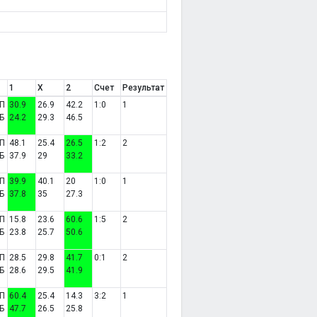
1
X
2
Счет
Результат
П
30.9
26.9
42.2
1:0
1
Б
24.2
29.3
46.5
П
48.1
25.4
26.5
1:2
2
Б
37.9
29
33.2
П
39.9
40.1
20
1:0
1
Б
37.8
35
27.3
П
15.8
23.6
60.6
1:5
2
Б
23.8
25.7
50.6
П
28.5
29.8
41.7
0:1
2
Б
28.6
29.5
41.9
П
60.4
25.4
14.3
3:2
1
Б
47.7
26.5
25.8