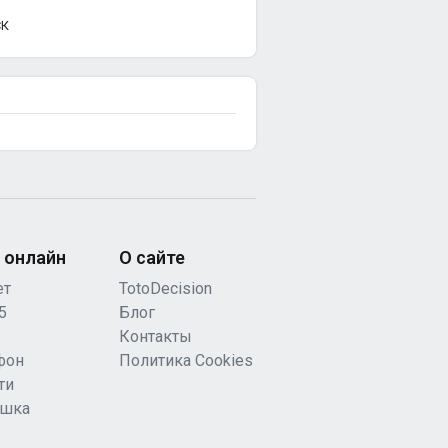
СК
 онлайн
О сайте
ет
TotoDecision
5
Блог
Контакты
фон
Политика Cookies
ти
ашка