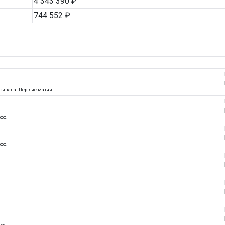
4 343 390 ₽
744 552 ₽
 финала. Первые матчи.
офф.
офф.