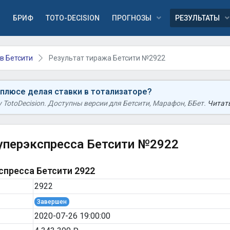
Я
БРИФ
TOTO-DECISION
ПРОГНОЗЫ
РЕЗУЛЬТАТЫ
в Бетсити
Результат тиража Бетсити №2922
 плюсе делая ставки в тотализаторе?
TotoDecision. Доступны версии для Бетсити, Марафон, ББет.
Читать
уперэкспресса Бетсити №2922
пресса Бетсити 2922
2922
Завершен
2020-07-26 19:00:00