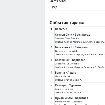
Джекпот
Пул
События тиража
#
Событие
1
Суонси Сити - Брентфорд
Swansea City - Brentford
Футбол. Англия. Чемпионшип. Плей-офф. 1/2
2
Барселона II - Сабадель
Barcelona II - Sabadell
Футбол. Испания. Сегунда Дивизион Б. Плей-
3
Кастельон - Корнелья
Castellon - UE Cornella
Футбол. Испания. Сегунда Дивизион Б. Плей-
4
Верона - Лацио
Verona - Lazio
Футбол. Италия. Серия A.
5
Кальяри - Удинезе
Cagliari - Udinese
Футбол. Италия. Серия A.
6
Пумас УНАМ - Керетаро
Pumas UNAM - Queretaro