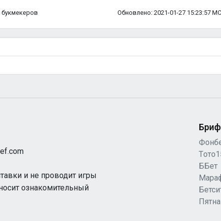
ка букмекеров
Обновлено: 2021-01-27 15:23:57 М
Бриф
Фонб
ef.com
Tото1
ББет
ставки и не проводит игры
Мара
 носит ознакомительный
Бетси
Пятн