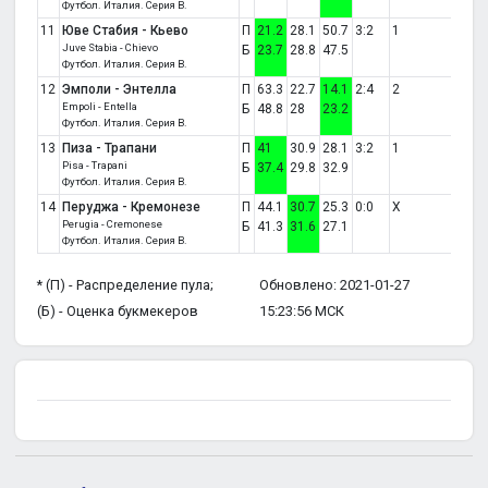
Футбол. Италия. Серия B.
11
Юве Стабия - Кьево
П
21.2
28.1
50.7
3:2
1
Juve Stabia - Chievo
Б
23.7
28.8
47.5
Футбол. Италия. Серия B.
12
Эмполи - Энтелла
П
63.3
22.7
14.1
2:4
2
Empoli - Entella
Б
48.8
28
23.2
Футбол. Италия. Серия B.
13
Пиза - Трапани
П
41
30.9
28.1
3:2
1
Pisa - Trapani
Б
37.4
29.8
32.9
Футбол. Италия. Серия B.
14
Перуджа - Кремонезе
П
44.1
30.7
25.3
0:0
X
Perugia - Cremonese
Б
41.3
31.6
27.1
Футбол. Италия. Серия B.
* (П) - Распределение пула;
Обновлено: 2021-01-27
(Б) - Оценка букмекеров
15:23:56 МСК