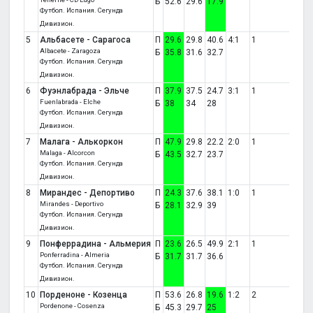
Б
52.6
29.6
17.9
Футбол. Испания. Сегунда
Дивизион.
5
Альбасете - Сарагоса
П
29.6
29.8
40.6
4:1
1
Albacete - Zaragoza
Б
35.8
31.6
32.7
Футбол. Испания. Сегунда
Дивизион.
6
Фуэнлабрада - Эльче
П
37.9
37.5
24.7
3:1
1
Fuenlabrada - Elche
Б
38
34
28
Футбол. Испания. Сегунда
Дивизион.
7
Малага - Алькоркон
П
47.9
29.8
22.2
2:0
1
Malaga - Alcorcon
Б
43.5
32.7
23.7
Футбол. Испания. Сегунда
Дивизион.
8
Мирандес - Депортиво
П
24.3
37.6
38.1
1:0
1
Mirandes - Deportivo
Б
28.1
32.9
39
Футбол. Испания. Сегунда
Дивизион.
9
Понферрадина - Альмерия
П
23.6
26.5
49.9
2:1
1
Ponferradina - Almeria
Б
31.7
31.7
36.6
Футбол. Испания. Сегунда
Дивизион.
10
Порденоне - Козенца
П
53.6
26.8
19.6
1:2
2
Pordenone - Cosenza
Б
45.3
29.7
25