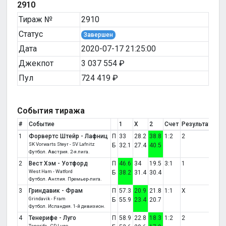
2910
Тираж №
2910
Статус
Завершен
Дата
2020-07-17 21:25:00
Джекпот
3 037 554 ₽
Пул
724 419 ₽
События тиража
#
Событие
1
X
2
Счет
Результат
1
Форвертс Штейр - Лафниц
П
33
28.2
38.8
1:2
2
SK Vorwarts Steyr - SV Lafnitz
Б
32.1
27.4
40.5
Футбол. Австрия. 2-я лига.
2
Вест Хэм - Уотфорд
П
46.6
34
19.5
3:1
1
West Ham - Watford
Б
38.2
31.4
30.4
Футбол. Англия. Премьер-лига.
3
Гриндавик - Фрам
П
57.3
20.9
21.8
1:1
X
Grindavik - Fram
Б
55.9
23.4
20.7
Футбол. Исландия. 1-й дивизион.
4
Тенерифе - Луго
П
58.9
22.8
18.3
1:2
2
Tenerife - CD Lugo