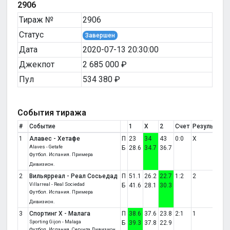
2906
Тираж №
2906
Статус
Завершен
Дата
2020-07-13 20:30:00
Джекпот
2 685 000 ₽
Пул
534 380 ₽
События тиража
#
Событие
1
X
2
Счет
Результат
1
Алавес - Хетафе
П
23
34
43
0:0
X
Alaves - Getafe
Б
28.6
34.7
36.7
Футбол. Испания. Примера
Дивизион.
2
Вильярреал - Реал Сосьедад
П
51.1
26.2
22.7
1:2
2
Villarreal - Real Sociedad
Б
41.6
28.1
30.3
Футбол. Испания. Примера
Дивизион.
3
Спортинг Х - Малага
П
38.6
37.6
23.8
2:1
1
Sporting Gijon - Malaga
Б
39.3
37.8
22.9
Футбол. Испания. Сегунда Дивизион.