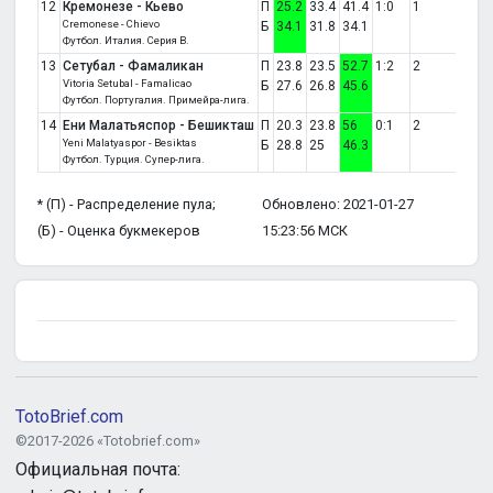
12
Кремонезе - Кьево
П
25.2
33.4
41.4
1:0
1
Cremonese - Chievo
Б
34.1
31.8
34.1
Футбол. Италия. Серия B.
13
Сетубал - Фамаликан
П
23.8
23.5
52.7
1:2
2
Vitoria Setubal - Famalicao
Б
27.6
26.8
45.6
Футбол. Португалия. Примейра-лига.
14
Ени Малатьяспор - Бешикташ
П
20.3
23.8
56
0:1
2
Yeni Malatyaspor - Besiktas
Б
28.8
25
46.3
Футбол. Турция. Супер-лига.
* (П) - Распределение пула;
Обновлено: 2021-01-27
(Б) - Оценка букмекеров
15:23:56 МСК
TotoBrief.com
©2017-2026 «Totobrief.com»
Официальная почта: