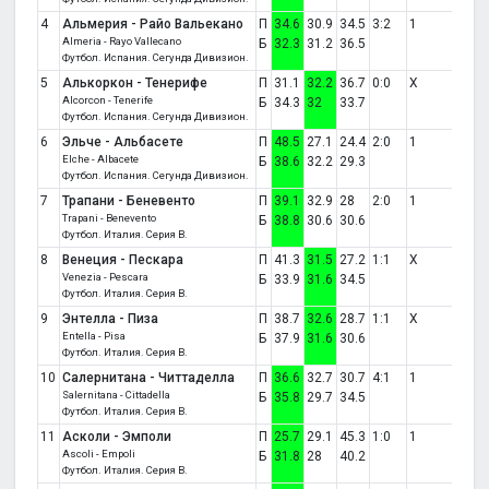
4
Альмерия - Райо Вальекано
П
34.6
30.9
34.5
3:2
1
Almeria - Rayo Vallecano
Б
32.3
31.2
36.5
Футбол. Испания. Сегунда Дивизион.
5
Алькоркон - Тенерифе
П
31.1
32.2
36.7
0:0
X
Alcorcon - Tenerife
Б
34.3
32
33.7
Футбол. Испания. Сегунда Дивизион.
6
Эльче - Альбасете
П
48.5
27.1
24.4
2:0
1
Elche - Albacete
Б
38.6
32.2
29.3
Футбол. Испания. Сегунда Дивизион.
7
Трапани - Беневенто
П
39.1
32.9
28
2:0
1
Trapani - Benevento
Б
38.8
30.6
30.6
Футбол. Италия. Серия B.
8
Венеция - Пескара
П
41.3
31.5
27.2
1:1
X
Venezia - Pescara
Б
33.9
31.6
34.5
Футбол. Италия. Серия B.
9
Энтелла - Пиза
П
38.7
32.6
28.7
1:1
X
Entella - Pisa
Б
37.9
31.6
30.6
Футбол. Италия. Серия B.
10
Салернитана - Читтаделла
П
36.6
32.7
30.7
4:1
1
Salernitana - Cittadella
Б
35.8
29.7
34.5
Футбол. Италия. Серия B.
11
Асколи - Эмполи
П
25.7
29.1
45.3
1:0
1
Ascoli - Empoli
Б
31.8
28
40.2
Футбол. Италия. Серия B.