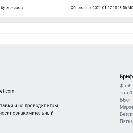
ка букмекеров
Обновлено: 2021-01-27 15:23:56 М
Бриф
Фонб
ef.com
Tото1
ББет
ставки и не проводит игры
Мара
 носит ознакомительный
Бетси
Пятн