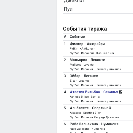
Джекпот
Пул
События тиража
#
Событие
1
Филкир - Акюрейри
Fylkir - KA Akureyri
Футбол. Исландия. Высшая лига.
2
Мальорка - Леванте
Mallorca - Levante
Футбол. Испания. Примера Дивизион.
3
Эйбар - Леганес
Eibar - Leganes
Футбол. Испания. Примера Дивизион.
4
Атлетик Бильбао - Севилья
Athletic Bilbao - Sevilla
Футбол. Испания. Примера Дивизион.
5
Альбасете - Спортинг Х
Albacete - Sporting Gijon
Футбол. Испания. Сегунда Дивизион.
6
Райо Вальекано - Нумансия
Rayo Vallecano - Numancia