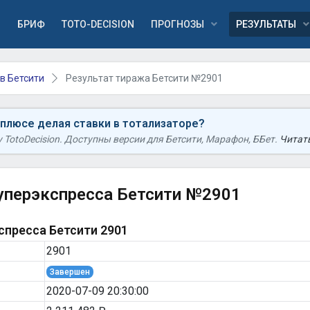
Я
БРИФ
TOTO-DECISION
ПРОГНОЗЫ
РЕЗУЛЬТАТЫ
в Бетсити
Результат тиража Бетсити №2901
 плюсе делая ставки в тотализаторе?
TotoDecision. Доступны версии для Бетсити, Марафон, ББет.
Читать
уперэкспресса Бетсити №2901
пресса Бетсити 2901
2901
Завершен
2020-07-09 20:30:00