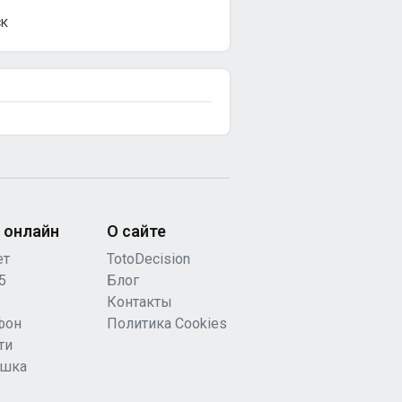
СК
 онлайн
О сайте
ет
TotoDecision
5
Блог
Контакты
фон
Политика Cookies
ти
ашка