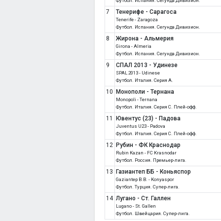
Футбол. Испания. Сегунда Дивизион.
7
Тенерифе - Сарагоса
Tenerife - Zaragoza
Футбол. Испания. Сегунда Дивизион.
8
Жирона - Альмерия
Girona - Almeria
Футбол. Испания. Сегунда Дивизион.
9
СПАЛ 2013 - Удинезе
SPAL 2013 - Udinese
Футбол. Италия. Серия A.
10
Монополи - Тернана
Monopoli - Ternana
Футбол. Италия. Серия C. Плей-офф.
11
Ювентус (23) - Падова
Juventus U23 - Padova
Футбол. Италия. Серия C. Плей-офф.
12
Рубин - ФК Краснодар
Rubin Kazan - FC Krasnodar
Футбол. Россия. Премьер-лига.
13
Газиантеп ББ - Коньяспор
Gaziantep B.B. - Konyaspor
Футбол. Турция. Супер-лига.
14
Лугано - Ст. Галлен
Lugano - St. Gallen
Футбол. Швейцария. Супер-лига.