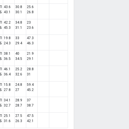
П
43.6
30.8
25.6
Б
43.1
30.1
26.8
П
42.2
34.8
23
Б
45.3
31.1
23.6
П
19.8
33
47.3
Б
24.3
29.4
46.3
П
38.1
40
21.9
Б
36.5
34.5
29.1
П
46.1
25.2
28.8
Б
36.4
32.6
31
П
15.8
24.8
59.4
Б
27.8
27
45.2
П
34.1
28.9
37
Б
32.7
28.7
38.7
П
25.1
27.5
47.5
Б
31.6
26.3
42.1