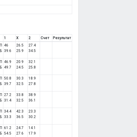
1
X
2
Счет
Результат
П
46
26.5
27.4
Б
39.6
25.9
34.5
П
46.9
20.9
32.1
Б
49.7
24.5
25.8
П
50.8
30.3
18.9
Б
39.7
32.5
27.8
П
27.2
33.8
38.9
Б
31.4
32.5
36.1
П
34.4
42.3
23.3
Б
33.3
36.5
30.2
П
61.2
24.7
14.1
Б
54.5
27.6
17.9