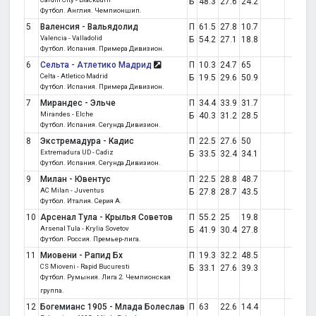
Б
48.3
27.6
24.2
Футбол. Англия. Чемпионшип.
5
Валенсия - Вальядолид
П
61.5
27.8
10.7
Valencia - Valladolid
Б
54.2
27.1
18.8
Футбол. Испания. Примера Дивизион.
6
Сельта - Атлетико Мадрид
П
10.3
24.7
65
Celta - Atletico Madrid
Б
19.5
29.6
50.9
Футбол. Испания. Примера Дивизион.
7
Мирандес - Эльче
П
34.4
33.9
31.7
Mirandes - Elche
Б
40.3
31.2
28.5
Футбол. Испания. Сегунда Дивизион.
8
Экстремадура - Кадис
П
22.5
27.6
50
Extremadura UD - Cadiz
Б
33.5
32.4
34.1
Футбол. Испания. Сегунда Дивизион.
9
Милан - Ювентус
П
22.5
28.8
48.7
AC Milan - Juventus
Б
27.8
28.7
43.5
Футбол. Италия. Серия A.
10
Арсенал Тула - Крылья Советов
П
55.2
25
19.8
Arsenal Tula - Krylia Sovetov
Б
41.9
30.4
27.8
Футбол. Россия. Премьер-лига.
11
Миовени - Рапид Бх
П
19.3
32.2
48.5
CS Mioveni - Rapid Bucuresti
Б
33.1
27.6
39.3
Футбол. Румыния. Лига 2. Чемпионская
группа.
12
Богемианс 1905 - Млада Болеслав
П
63
22.6
14.4