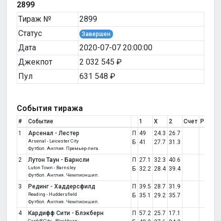
2899
Тираж №
2899
Статус
Завершен
Дата
2020-07-07 20:00:00
Джекпот
2 032 545 ₽
Пул
631 548 ₽
События тиража
#
Событие
1
X
2
Счет
Резуль
1
Арсенал - Лестер
П
49
24.3
26.7
Arsenal - Leicester City
Б
41
27.7
31.3
Футбол. Англия. Премьер-лига.
2
Лутон Таун - Барнсли
П
27.1
32.3
40.6
Luton Town - Barnsley
Б
32.2
28.4
39.4
Футбол. Англия. Чемпионшип.
3
Рединг - Хаддерсфилд
П
39.5
28.7
31.9
Reading - Huddersfield
Б
35.1
29.2
35.7
Футбол. Англия. Чемпионшип.
4
Кардифф Сити - Блэкберн
П
57.2
25.7
17.1
Cardiff City - Blackburn