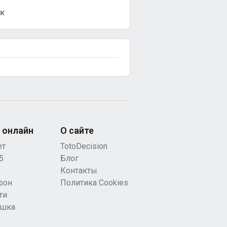
СК
 онлайн
О сайте
ет
TotoDecision
5
Блог
Контакты
фон
Политика Cookies
ти
ашка