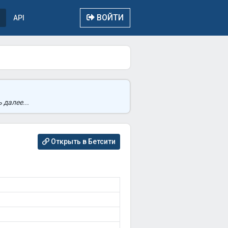
ВОЙТИ
API
 далее...
Открыть в Бетсити