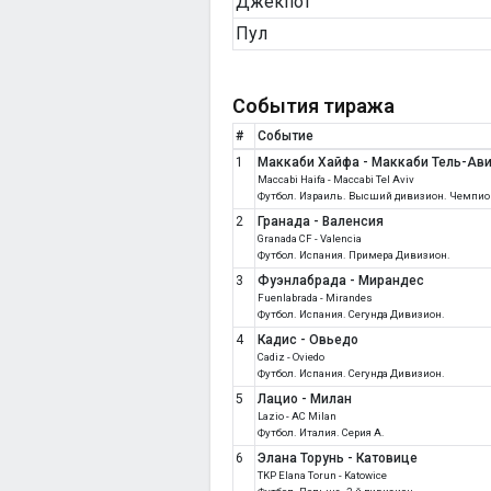
Джекпот
Пул
События тиража
#
Событие
1
Маккаби Хайфа - Маккаби Тель-Ав
Maccabi Haifa - Maccabi Tel Aviv
Футбол. Израиль. Высший дивизион. Чемпио
2
Гранада - Валенсия
Granada CF - Valencia
Футбол. Испания. Примера Дивизион.
3
Фуэнлабрада - Мирандес
Fuenlabrada - Mirandes
Футбол. Испания. Сегунда Дивизион.
4
Кадис - Овьедо
Cadiz - Oviedo
Футбол. Испания. Сегунда Дивизион.
5
Лацио - Милан
Lazio - AC Milan
Футбол. Италия. Серия A.
6
Элана Торунь - Катовице
TKP Elana Torun - Katowice