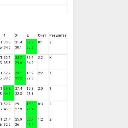
1
X
2
Счет
Результат
П
30.8
31.4
37.8
0:1
2
Б
34.6
30.1
35.3
П
30.7
33.2
36.2
2:2
X
Б
35.5
29.6
34.9
П
52.7
29.1
18.2
2:2
X
Б
38.6
32.2
29.3
П
56.8
27.4
15.8
2:0
1
Б
44.6
32.3
23.1
П
52.7
29
18.3
0:3
2
Б
45.8
27.9
26.4
П
21.4
25.9
52.7
1:2
2
Б
32.5
26
41.4