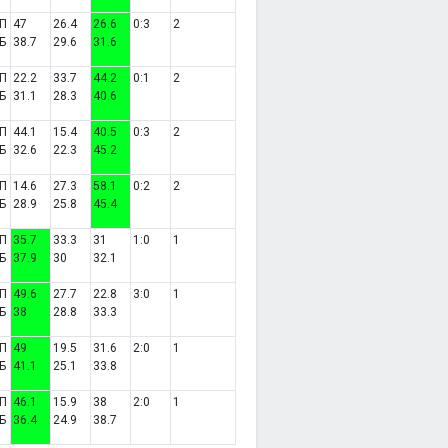
П
47
26.4
26.6
0:3
2
Б
38.7
29.6
31.6
П
22.2
33.7
44.2
0:1
2
Б
31.1
28.3
40.6
П
44.1
15.4
40.5
0:3
2
Б
32.6
22.3
45.2
П
14.6
27.3
58.1
0:2
2
Б
28.9
25.8
45.4
П
35.7
33.3
31
1:0
1
Б
37.9
30
32.1
П
49.6
27.7
22.8
3:0
1
Б
38
28.8
33.3
П
49
19.5
31.6
2:0
1
Б
41.1
25.1
33.8
П
46.1
15.9
38
2:0
1
Б
36.4
24.9
38.7