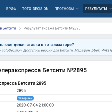
Я
БРИФ
TOTO-DECISION
ПРОГНОЗЫ
РЕЗУЛЬТАТЫ
в Бетсити
Результат тиража Бетсити №2895
 плюсе делая ставки в тотализаторе?
TotoDecision. Доступны версии для Бетсити, Марафон, ББет.
Читать
уперэкспресса Бетсити №2895
пресса Бетсити 2895
2895
Завершен
2020-07-04 21:00:00