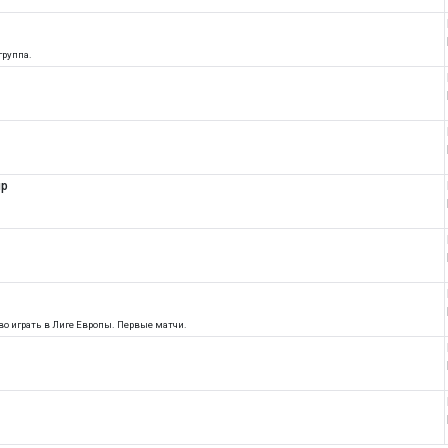
группа.
ир
аво играть в Лиге Европы. Первые матчи.