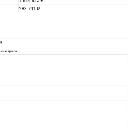
1 824 835 ₽
283 791 ₽
ив
нская группа.