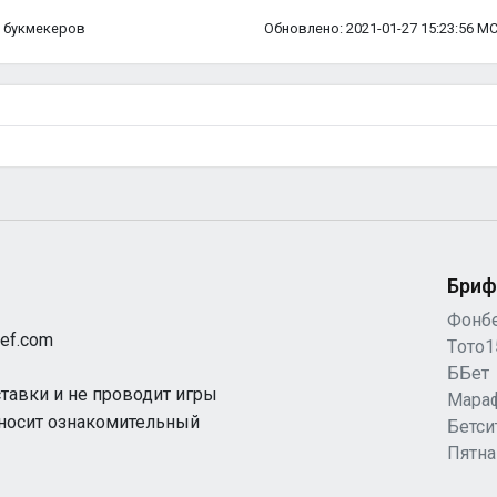
ка букмекеров
Обновлено: 2021-01-27 15:23:56 М
Бриф
Фонб
ef.com
Tото1
ББет
ставки и не проводит игры
Мара
 носит ознакомительный
Бетси
Пятн