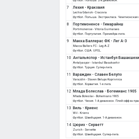
Футбол. Польша. 2-й дивизион.
7
Лехия - Краковия
Lechia Gdansk - Cracovia
Футбол. Польша. Экстракласа. Чемпионская 
8
Портимоненсе - Гимарайнш
Portimonense - Vitoria Guimaraes
Футбол. Португалия. Примейра-лига.
9
Макка Баллерас ФК - Лег А-З
Macca Ballers FC - Leg A-Z
Футбол. США. UPSL.
10
Антальяспор - Истанбул Башакшех
Antalyaspor - Istanbul Basaksehir
Футбол. Турция. Супер-лига.
11
Вараждин - Славен Белупо
Varazdin - Slaven Belupo Koprivnica
Футбол. Хорватия. 1-я лига.
12
Млада Болеслав - Богемианс 1905
Mlada Boleslav - Bohemians 1905
Футбол. Чехия. 1-й дивизион. Плей-офф за пр
13
Виль - Криенс
Wil - Kriens
Футбол. Швейцария. 1-й дивизион.
14
Цюрих - Серветт
Zurich - Servette
Футбол. Швейцария. Супер-лига.