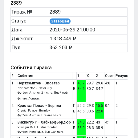
2889
Тираж №
2889
Статус
Завершен
Дата
2020-06-29 21:00:00
Джекпот
1 318 449 ₽
Пул
363 203 ₽
События тиража
#
Событие
1
X
2
Счет
Результат
1
Нортхэмптон - Эксетер
П
40.7
29.7
29.6
4:0
1
Northampton - Exeter City
Б
34.6
30.7
34.7
Футбол. Англия. 2-я лига. Плей-офф.
Финал. Лондон.
2
Кристал Пэлас - Бернли
П
55.2
29.3
15.5
0:1
2
Crystal Palace - Burnley
Б
46.6
30.6
22.8
Футбол. Англия. Премьер-лига.
3
Викингур Р - Хабнарфьордюр
П
34.8
22.2
43
4:1
1
Vikingur R - FH Hafnarfjordur
Б
35.9
28.3
35.9
Футбол. Исландия. Высшая лига.