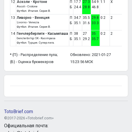
12
Асколи - Кротоне
П
17.7
27.3
54.9
1:1
X
Ascoli - Crotone
Б
24.4
28.8
46.8
Футбол. Италия. Серия B.
13
Ливорно - Венеция
П
34.7
35.5
29.8
0:2
2
Livorno - Venezia
Б
35.1
31.6
33.3
Футбол. Италия. Серия B.
14
Генчлербирлиги - Касымпаша
П
38
27
35
0:2
2
Genclerbirligi SK - Kasimpasa
Б
35.1
29.2
35.7
Футбол. Турция. Супер-лига.
* (П) - Распределение пула;
Обновлено: 2021-01-27
(Б) - Оценка букмекеров
15:23:56 МСК
TotoBrief.com
©2017-2026 «Totobrief.com»
Официальная почта: