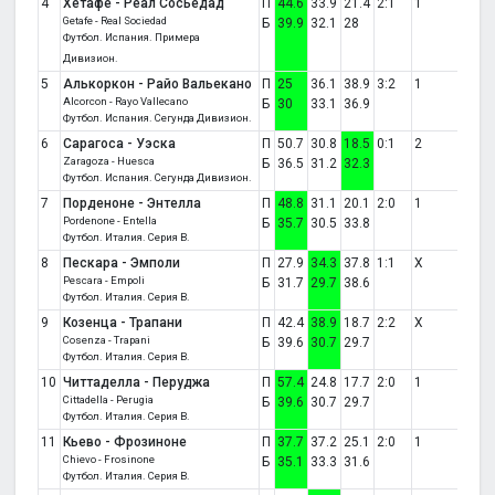
4
Хетафе - Реал Сосьедад
П
44.6
33.9
21.4
2:1
1
Getafe - Real Sociedad
Б
39.9
32.1
28
Футбол. Испания. Примера
Дивизион.
5
Алькоркон - Райо Вальекано
П
25
36.1
38.9
3:2
1
Alcorcon - Rayo Vallecano
Б
30
33.1
36.9
Футбол. Испания. Сегунда Дивизион.
6
Сарагоса - Уэска
П
50.7
30.8
18.5
0:1
2
Zaragoza - Huesca
Б
36.5
31.2
32.3
Футбол. Испания. Сегунда Дивизион.
7
Порденоне - Энтелла
П
48.8
31.1
20.1
2:0
1
Pordenone - Entella
Б
35.7
30.5
33.8
Футбол. Италия. Серия B.
8
Пескара - Эмполи
П
27.9
34.3
37.8
1:1
X
Pescara - Empoli
Б
31.7
29.7
38.6
Футбол. Италия. Серия B.
9
Козенца - Трапани
П
42.4
38.9
18.7
2:2
X
Cosenza - Trapani
Б
39.6
30.7
29.7
Футбол. Италия. Серия B.
10
Читтаделла - Перуджа
П
57.4
24.8
17.7
2:0
1
Cittadella - Perugia
Б
39.6
30.7
29.7
Футбол. Италия. Серия B.
11
Кьево - Фрозиноне
П
37.7
37.2
25.1
2:0
1
Chievo - Frosinone
Б
35.1
33.3
31.6
Футбол. Италия. Серия B.