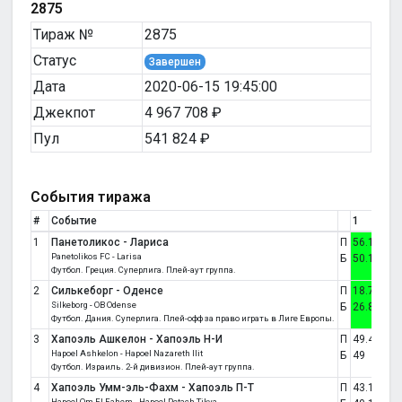
2875
Тираж №
2875
Статус
Завершен
Дата
2020-06-15 19:45:00
Джекпот
4 967 708 ₽
Пул
541 824 ₽
События тиража
#
Событие
1
X
1
Панетоликос - Лариса
П
56.1
28
Panetolikos FC - Larisa
Б
50.1
27.2
Футбол. Греция. Суперлига. Плей-аут группа.
2
Силькеборг - Оденсе
П
18.7
20.4
Silkeborg - OB Odense
Б
26.8
24.1
Футбол. Дания. Суперлига. Плей-офф за право играть в Лиге Европы.
3
Хапоэль Ашкелон - Хапоэль Н-И
П
49.4
30
Hapoel Ashkelon - Hapoel Nazareth Ilit
Б
49
26.6
Футбол. Израиль. 2-й дивизион. Плей-аут группа.
4
Хапоэль Умм-эль-Фахм - Хапоэль П-Т
П
43.1
28.5
Hapoel Om El Fahem - Hapoel Petach Tikva