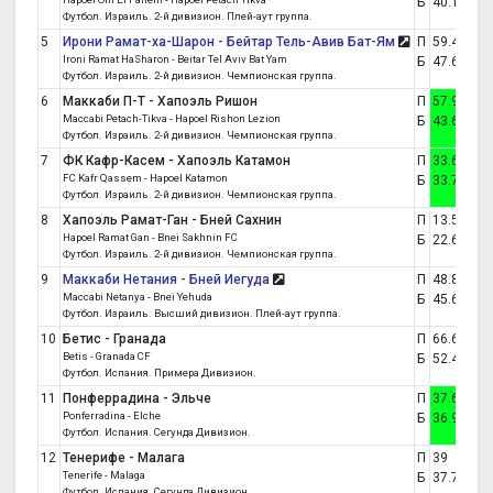
Б
40.1
30
Футбол. Израиль. 2-й дивизион. Плей-аут группа.
5
Ирони Рамат-ха-Шарон - Бейтар Тель-Авив Бат-Ям
П
59.4
24.2
Ironi Ramat HaSharon - Beitar Tel Aviv Bat Yam
Б
47.6
26.5
Футбол. Израиль. 2-й дивизион. Чемпионская группа.
6
Маккаби П-Т - Хапоэль Ришон
П
57.9
29.8
Maccabi Petach-Tikva - Hapoel Rishon Lezion
Б
43.6
29
Футбол. Израиль. 2-й дивизион. Чемпионская группа.
7
ФК Кафр-Касем - Хапоэль Катамон
П
33.6
30
FC Kafr Qassem - Hapoel Katamon
Б
33.7
32
Футбол. Израиль. 2-й дивизион. Чемпионская группа.
8
Хапоэль Рамат-Ган - Бней Сахнин
П
13.5
24.2
Hapoel Ramat Gan - Bnei Sakhnin FC
Б
22.6
29
Футбол. Израиль. 2-й дивизион. Чемпионская группа.
9
Маккаби Нетания - Бней Иегуда
П
48.8
26.1
Maccabi Netanya - Bnei Yehuda
Б
45.6
29.2
Футбол. Израиль. Высший дивизион. Плей-аут группа.
10
Бетис - Гранада
П
66.6
21.7
Betis - Granada CF
Б
52.4
26.9
Футбол. Испания. Примера Дивизион.
11
Понферрадина - Эльче
П
37.6
32.6
Ponferradina - Elche
Б
36.9
33.1
Футбол. Испания. Сегунда Дивизион.
12
Тенерифе - Малага
П
39
36.7
Tenerife - Malaga
Б
37.7
33.2
Футбол. Испания. Сегунда Дивизион.