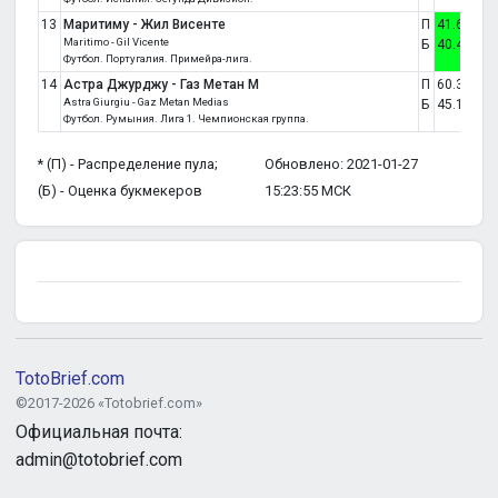
13
Маритиму - Жил Висенте
П
41.6
33.9
Maritimo - Gil Vicente
Б
40.4
30.3
Футбол. Португалия. Примейра-лига.
14
Астра Джурджу - Газ Метан М
П
60.3
24.4
Astra Giurgiu - Gaz Metan Medias
Б
45.1
28.7
Футбол. Румыния. Лига 1. Чемпионская группа.
* (П) - Распределение пула;
Обновлено: 2021-01-27
(Б) - Оценка букмекеров
15:23:55 МСК
TotoBrief.com
©2017-2026 «Totobrief.com»
Официальная почта:
admin@totobrief.com